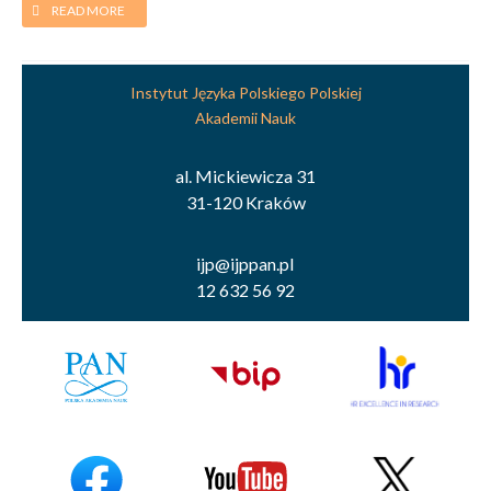
READ MORE
Instytut Języka Polskiego Polskiej
Akademii Nauk
al. Mickiewicza 31
31-120 Kraków
ijp@ijppan.pl
12 632 56 92