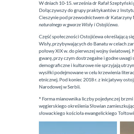
W dniach 10-15. września dr Rafał Szeptyński
Dołączywszy do grupy praktykantów z Instytut
Cieszynie pod przewodnictwem dr Katarzyny 
naturalnego w gwarze Wisły i Ostojićewa
.
Część społeczności Ostojićewa określającą si
Wisły, przybywających do Banatu w celach zaro
połowy XIX w. do pierwszej wojny światowej. 
gwarę, przy czym dostrzegalne i godne uwagi 
demograficzne i kulturowe nie sprzyjają utrz
wysiłki podejmowane w celu krzewienia litera
etnicznej. Pod koniec 2018 r. z inicjatywy o
Narodowej w Serbii.
* Forma mianownika liczby pojedynczej brzmi [
węgierskiego określenia Słowian zamieszkując
słowackiego kościoła ewangelickiego Tołtowie