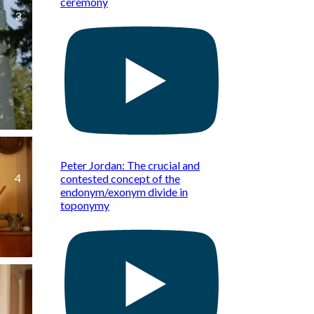
ceremony
3
Peter Jordan: The crucial and
4
contested concept of the
endonym/exonym divide in
toponymy