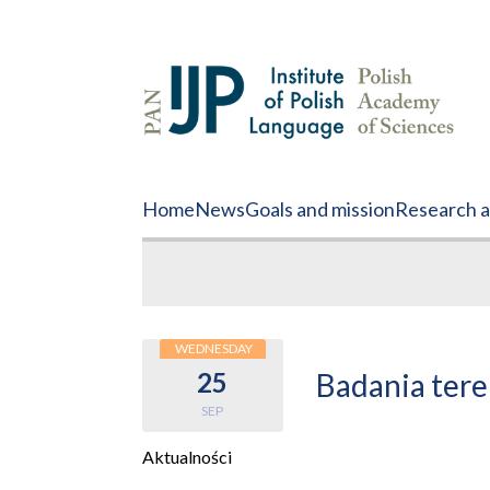
Home
News
Goals and mission
Research ac
WEDNESDAY
25
Badania ter
SEP
Aktualności