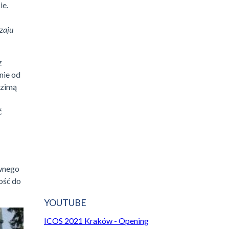
ie.
zaju
z
nie od
dzimą
ć
awnego
ość do
YOUTUBE
ICOS 2021 Kraków - Opening