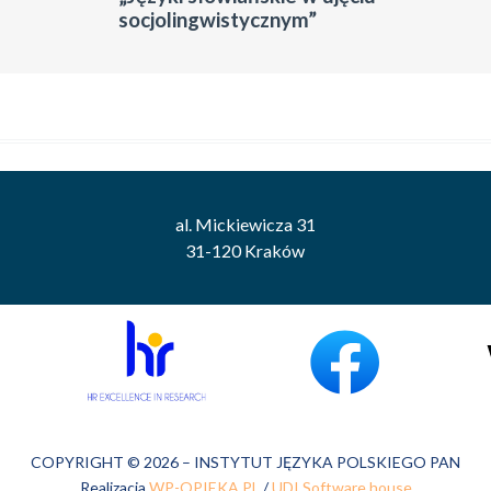
socjolingwistycznym”
al. Mickiewicza 31
31-120 Kraków
COPYRIGHT © 2026 – INSTYTUT JĘZYKA POLSKIEGO PAN
Realizacja
WP-OPIEKA.PL
/
UDI Software house