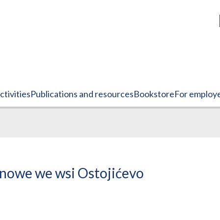
tivities
Publications and resources
Bookstore
For employ
enowe we wsi Ostojićevo