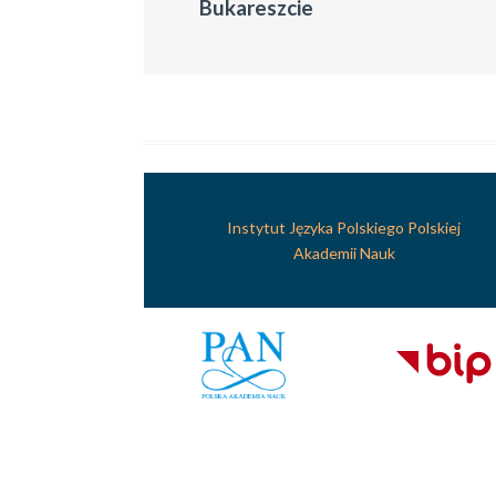
Bukareszcie
Instytut Języka Polskiego Polskiej
Akademii Nauk