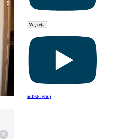
5
Więcej...
Subskrybuj
>