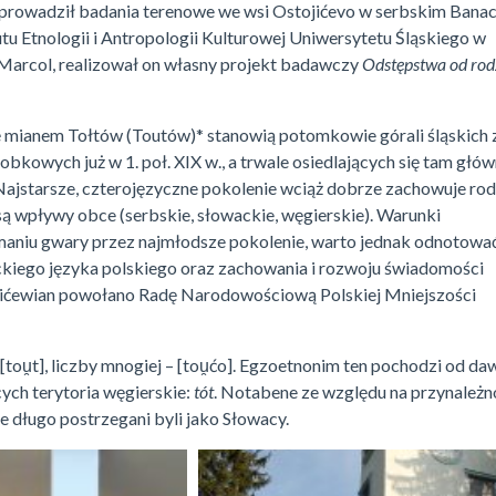
 prowadził badania terenowe we wsi Ostojićevo w serbskim Banac
u Etnologii i Antropologii Kulturowej Uniwersytetu Śląskiego w
Marcol, realizował on własny projekt badawczy
Odstępstwa od rod
ę mianem Tołtów (Toutów)* stanowią potomkowie górali śląskich 
bkowych już w 1. poł. XIX w., a trwale osiedlających się tam głów
Najstarsze, czterojęzyczne pokolenie wciąż dobrze zachowuje ro
są wpływy obce (serbskie, słowackie, węgierskie). Warunki
ymaniu gwary przez najmłodsze pokolenie, warto jednak odnotowa
ckiego języka polskiego oraz zachowania i rozwoju świadomości
stojićewian powołano Radę Narodowościową Polskiej Mniejszości
tou̯t], liczby mnogiej – [tou̯ćo]. Egzoetnonim ten pochodzi od d
ych terytoria węgierskie:
tót
. Notabene ze względu na przynależn
 długo postrzegani byli jako Słowacy.