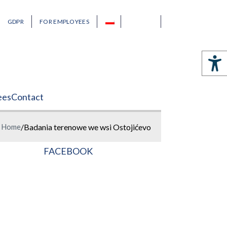
GDPR
FOR EMPLOYEES
ees
Contact
Home
/
Badania terenowe we wsi Ostojićevo
FACEBOOK