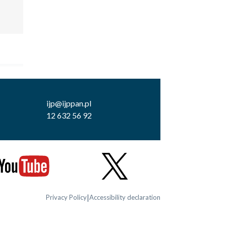
ijp@ijppan.pl
12 632 56 92
|
Privacy Policy
Accessibility declaration