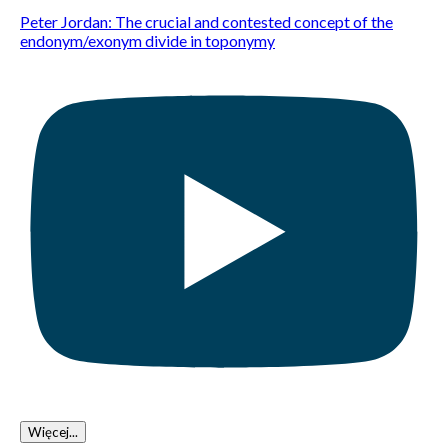
Peter Jordan: The crucial and contested concept of the
endonym/exonym divide in toponymy
Więcej...