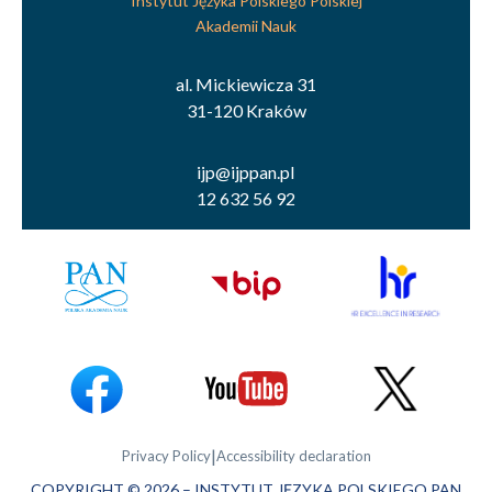
Instytut Języka Polskiego Polskiej
Akademii Nauk
al. Mickiewicza 31
31-120 Kraków
ijp@ijppan.pl
12 632 56 92
|
Privacy Policy
Accessibility declaration
COPYRIGHT © 2026 – INSTYTUT JĘZYKA POLSKIEGO PAN