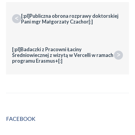
[:pl]Publiczna obrona rozprawy doktorskiej
<
Pani mgr Małgorzaty Czachor[:]
[:pl]Badaczki z Pracowni Łaciny
>
Średniowiecznej z wizytą w Vercelli w ramach
programu Erasmus+[:]
FACEBOOK