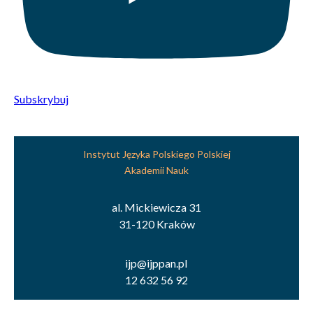
Subskrybuj
Instytut Języka Polskiego Polskiej
Akademii Nauk
al. Mickiewicza 31
31-120 Kraków
ijp@ijppan.pl
12 632 56 92