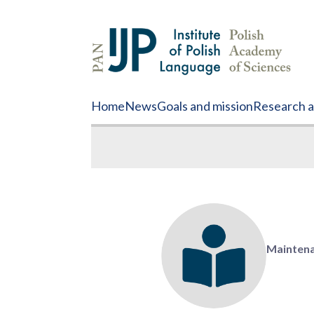
Home
News
Goals and mission
Research ac
Mainten