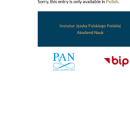
Sorry, this entry is only available in
Polish
.
Instytut Języka Polskiego Polskiej
Akademii Nauk