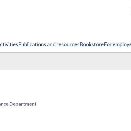
tivities
Publications and resources
Bookstore
For employ
ance Department