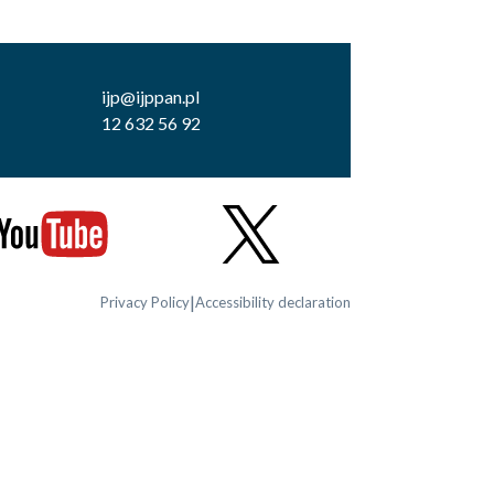
ijp@ijppan.pl
12 632 56 92
|
Privacy Policy
Accessibility declaration