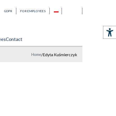
GDPR
FOR EMPLOYEES
ees
Contact
Home
/
Edyta Kuśmierczyk