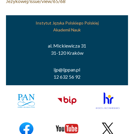
Jezykowej/issue/view/65/68
Instytut Języka Polskiego Polskiej
Akademii Nauk
al. Mickiewicza 31
31-120 Kraków
ijp@ijppan.pl
12 632 56 92