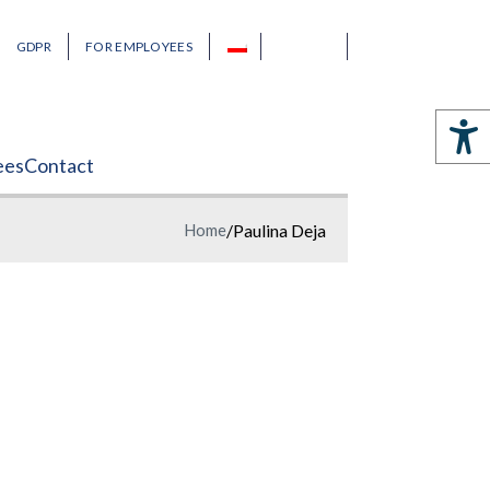
GDPR
FOR EMPLOYEES
ees
Contact
Home
/
Paulina Deja