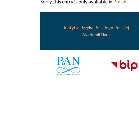
Sorry, this entry is only available in
Polish
.
Instytut Języka Polskiego Polskiej
Akademii Nauk