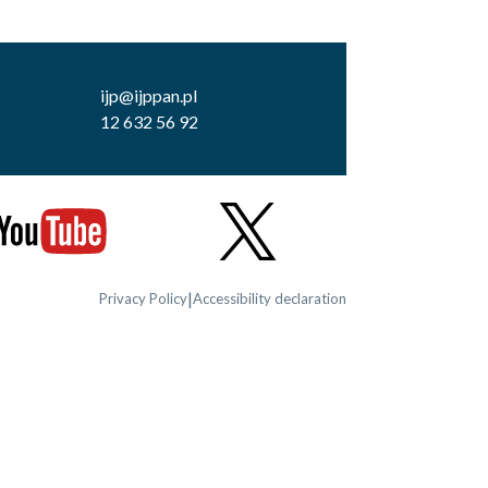
ijp@ijppan.pl
12 632 56 92
|
Privacy Policy
Accessibility declaration