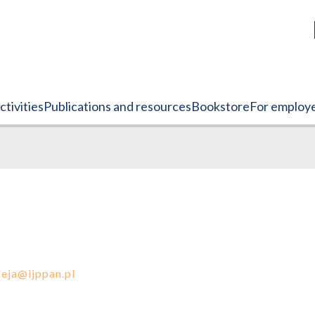
tivities
Publications and resources
Bookstore
For employ