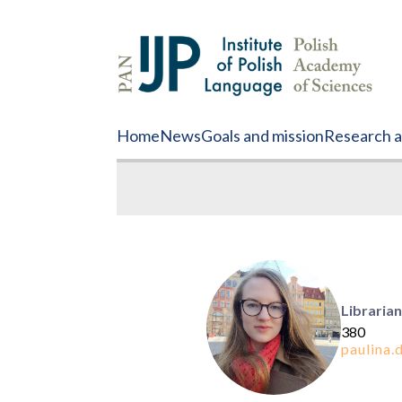
Home
News
Goals and mission
Research ac
Librarian
380