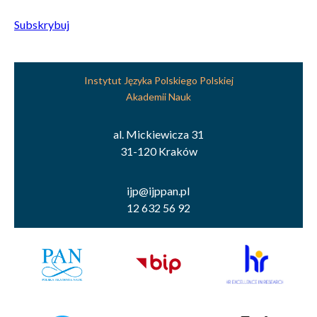
Subskrybuj
Instytut Języka Polskiego Polskiej
Akademii Nauk
al. Mickiewicza 31
31-120 Kraków
ijp@ijppan.pl
12 632 56 92