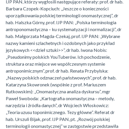
IJP PAN, którzy wygłosili następujące referaty: prof. dr hab.
Barbara Czopek-Kopciuch: „Jeszcze o konieczności
uporządkowania polskiej terminologii onomastycznej”, dr
hab. Halszka Górny, prof. IJP PAN: „Polska terminologia
antroponomastyczna – ku systematyzacji i normalizacji”, dr
hab. Małgorzata Magda-Czekaj, prof. IJP PAN: „Wybrane
nazwy kamieni szlachetnych i ozdobnych jako przykład
językowych <<dzieł sztuki>>”, dr hab. Iwona Nobis:
„Pseudonimy polskich YouTuberów. Ich pochodzenie,
struktura oraz miejsce we współczesnym systemie
antroponimicznym”, prof. dr hab. Renata Przybylska:
„Nazwy polskich odznaczeń państwowych”, prof. dr hab.
Katarzyna Skowronek (wspólnie z prof. Mariuszem
Rutkowskim): „Onomastyczna analiza dyskursu”, mgr
Paweł Swoboda: „Kartografia onomastyczna – metody,
narzędzia i źródła danych”, dr Wojciech Włoskowicz:
„Teoria uzusu toponimicznego. Tezy główne”. Referat dr
hab. Urszuli Bijak, prof. IJP PAN, pt. „Rozwój polskiej
terminologii onomastycznej” w zastępstwie przedstawiła