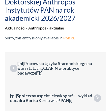
Doktorskiej Anthropos
Instytutów PAN na rok
akademicki 2026/2027
Aktualności - Anthropos - aktualne
Sorry, this entry is only available in
Polski
.
[:pl]Pracownia Języka Staropolskiego na
<
warsztatach „CLARIN w praktyce
badawczej”[:]
[:pl]Społeczny aspekt leksykografii – wykład
>
doc. dra Borisa Kerna w IJP PAN[:]