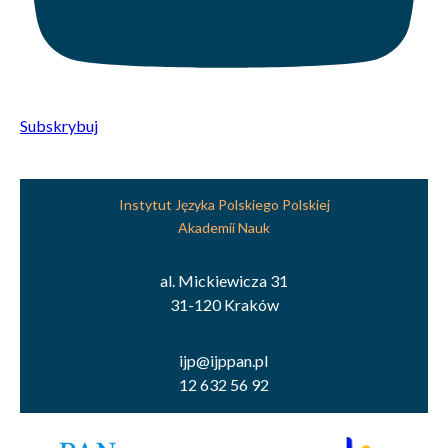
Subskrybuj
Instytut Języka Polskiego Polskiej
Akademii Nauk
al. Mickiewicza 31
31-120 Kraków
ijp@ijppan.pl
12 632 56 92