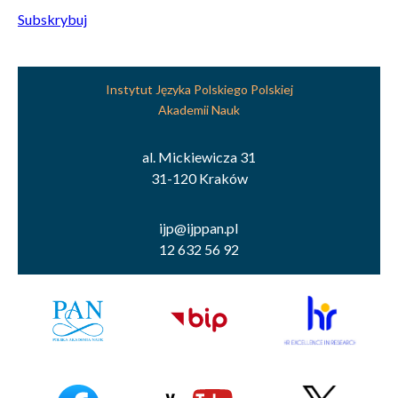
Subskrybuj
Instytut Języka Polskiego Polskiej
Akademii Nauk
al. Mickiewicza 31
31-120 Kraków
ijp@ijppan.pl
12 632 56 92