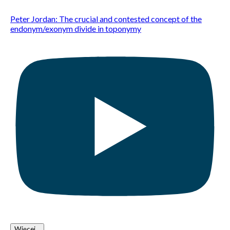
Peter Jordan: The crucial and contested concept of the
endonym/exonym divide in toponymy
Więcej...