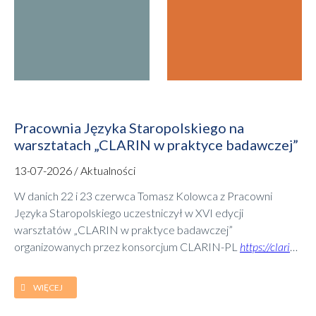
Pracownia Języka Staropolskiego na
warsztatach „CLARIN w praktyce badawczej”
13-07-2026 / Aktualności
W danich 22 i 23 czerwca Tomasz Kolowca z Pracowni
Języka Staropolskiego uczestniczył w XVI edycji
warsztatów „CLARIN w praktyce badawczej”
organizowanych przez konsorcjum CLARIN-PL
https://clarin-
pl.eu
,
https://www.facebook.com/CLARINPL
w Wydziale
Humanistycznym Uniwersytetu Jana Kochanowskiego w
WIĘCEJ
Kielcach. Tegoroczna edycja, podobnie jak poprzednie,
skupiała się na prezentacji narzędzi cyfrowych stworzonych