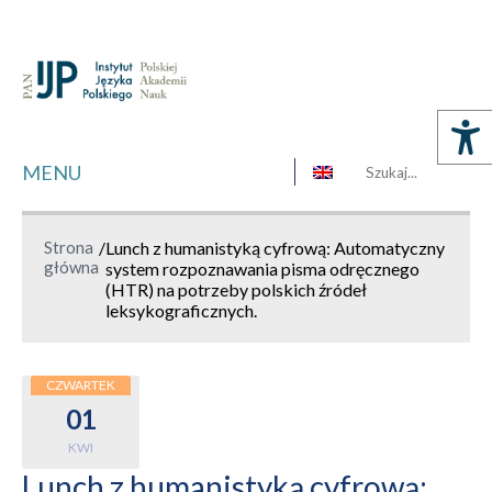
MENU
Strona
/
Lunch z humanistyką cyfrową: Automatyczny
główna
system rozpoznawania pisma odręcznego
(HTR) na potrzeby polskich źródeł
leksykograficznych.
CZWARTEK
01
KWI
Lunch z humanistyką cyfrową: