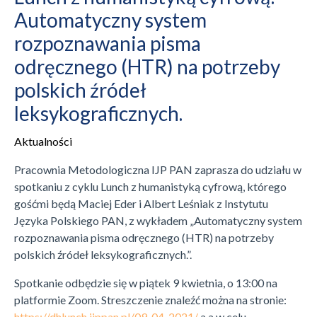
Automatyczny system
rozpoznawania pisma
odręcznego (HTR) na potrzeby
polskich źródeł
leksykograficznych.
Aktualności
Pracownia Metodologiczna IJP PAN zaprasza do udziału w
spotkaniu z cyklu Lunch z humanistyką cyfrową, którego
gośćmi będą Maciej Eder i Albert Leśniak z Instytutu
Języka Polskiego PAN, z wykładem „Automatyczny system
rozpoznawania pisma odręcznego (HTR) na potrzeby
polskich źródeł leksykograficznych.”.
Spotkanie odbędzie się w piątek 9 kwietnia, o 13:00 na
platformie Zoom. Streszczenie znaleźć można na stronie:
https://dhlunch.ijppan.pl/09-04-2021/
a a w celu