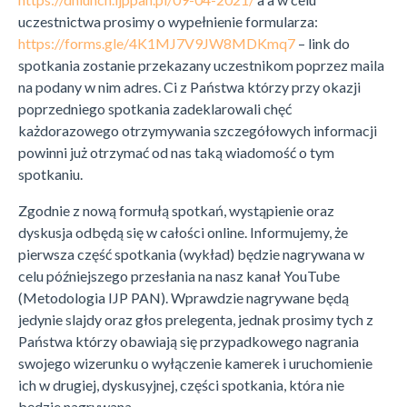
uczestnictwa prosimy o wypełnienie formularza:
https://forms.gle/4K1MJ7V9JW8MDKmq7
– link do
spotkania zostanie przekazany uczestnikom poprzez maila
na podany w nim adres. Ci z Państwa którzy przy okazji
poprzedniego spotkania zadeklarowali chęć
każdorazowego otrzymywania szczegółowych informacji
powinni już otrzymać od nas taką wiadomość o tym
spotkaniu.
Zgodnie z nową formułą spotkań, wystąpienie oraz
dyskusja odbędą się w całości online. Informujemy, że
pierwsza część spotkania (wykład) będzie nagrywana w
celu późniejszego przesłania na nasz kanał YouTube
(Metodologia IJP PAN). Wprawdzie nagrywane będą
jedynie slajdy oraz głos prelegenta, jednak prosimy tych z
Państwa którzy obawiają się przypadkowego nagrania
swojego wizerunku o wyłączenie kamerek i uruchomienie
ich w drugiej, dyskusyjnej, części spotkania, która nie
będzie nagrywana.