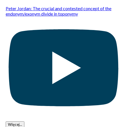
Peter Jordan: The crucial and contested concept of the
endonym/exonym divide in toponymy
Więcej...