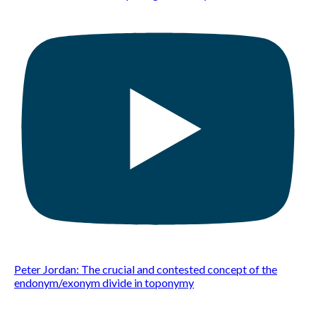
Peter Jordan: The crucial and contested concept of the
endonym/exonym divide in toponymy