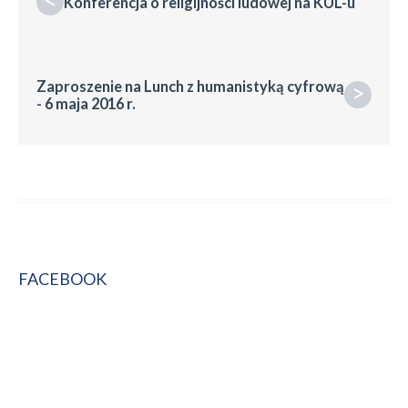
<
Konferencja o religijności ludowej na KUL-u
Zaproszenie na Lunch z humanistyką cyfrową
>
- 6 maja 2016 r.
FACEBOOK