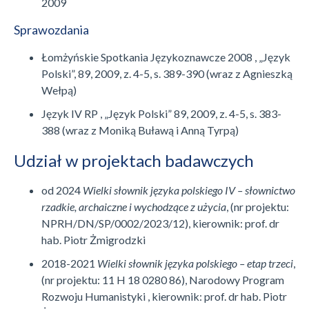
2009
Sprawozdania
Łomżyńskie Spotkania Językoznawcze 2008 , „Język
Polski”, 89, 2009, z. 4-5, s. 389-390 (wraz z Agnieszką
Wełpą)
Język IV RP , „Język Polski” 89, 2009, z. 4-5, s. 383-
388 (wraz z Moniką Buławą i Anną Tyrpą)
Udział w projektach badawczych
od 2024
Wielki słownik języka polskiego IV – słownictwo
rzadkie, archaiczne i wychodzące z użycia
, (nr projektu:
NPRH/DN/SP/0002/2023/12), kierownik: prof. dr
hab. Piotr Żmigrodzki
2018-2021
Wielki słownik języka polskiego – etap trzeci
,
(nr projektu: 11 H 18 0280 86), Narodowy Program
Rozwoju Humanistyki , kierownik: prof. dr hab. Piotr