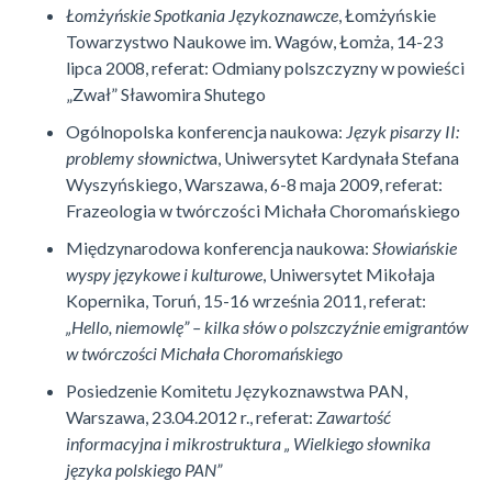
Łomżyńskie Spotkania Językoznawcze
, Łomżyńskie
Towarzystwo Naukowe im. Wagów, Łomża, 14-23
lipca 2008, referat: Odmiany polszczyzny w powieści
„Zwał” Sławomira Shutego
Ogólnopolska konferencja naukowa:
Język pisarzy II:
problemy słownictw
a, Uniwersytet Kardynała Stefana
Wyszyńskiego, Warszawa, 6-8 maja 2009, referat:
Frazeologia w twórczości Michała Choromańskiego
Międzynarodowa konferencja naukowa:
Słowiańskie
wyspy językowe i kulturowe
, Uniwersytet Mikołaja
Kopernika, Toruń, 15-16 września 2011, referat:
„Hello, niemowlę” – kilka słów o polszczyźnie emigrantów
w twórczości Michała Choromańskiego
Posiedzenie Komitetu Językoznawstwa PAN,
Warszawa, 23.04.2012 r., referat:
Zawartość
informacyjna i mikrostruktura „ Wielkiego słownika
języka polskiego PAN”