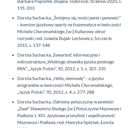
Barbara Popiołek, Bojana Todorović, Kraków 2020, s.
191-203
Dorota Suchacka,
„Śmiejmy się, mości panie i panowie!”
– komizm językowy oparty na frazematyce w twórczości
Michała Choromańskiego
, [w:]
Kulturowy obraz
rozrywki
, red. Jolanta Bujak-Lechowicz, Szczecin
2015, s. 137-148
Dorota Suchacka,
Zawartość informacyjna i
mikrostruktura „Wielkiego słownika języka polskiego
PAN”
, „Język Polski”, 92, 2012, z. 5, s. 325-335
Dorota Suchacka,
„Hello, niemowlę” – o języku
emigrantów w twórczości Michała Choromańskiego
,
„Język Polski”, 92, 2012, z. 4, s. 277-288
Dorota Suchacka,
Odmiany polszczyzny w powieści
„Zwał” Sławomira Shutego
, [w:]
Polszczyzna Mazowsza i
Podlasia
, t. XIII,
Językowa przeszłość i współczesność
Mazowsza i Podlasia
, red. Henryka Sędziak, Łomża