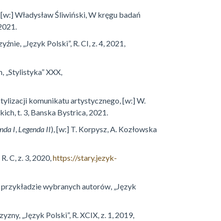
 [w:] Władysław Śliwiński, W kręgu badań
2021.
yźnie, „Język Polski”, R. CI, z. 4, 2021,
 „Stylistyka” XXX,
ylizacji komunikatu artystycznego, [w:] W.
ich, t. 3, Banska Bystrica, 2021.
nda I
,
Legenda II
), [w:] T. Korpysz, A. Kozłowska
 R. C, z. 3, 2020,
https://stary.jezyk-
a przykładzie wybranych autorów, „Język
y, „Język Polski”, R. XCIX, z. 1, 2019,