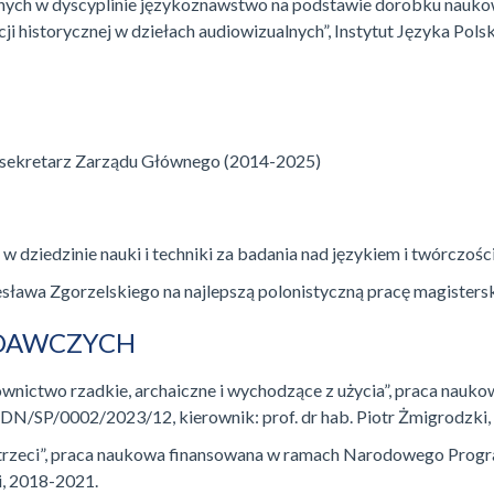
nych w dyscyplinie językoznawstwo na podstawie dorobku naukow
ji historycznej w dziełach audiowizualnych”, Instytut Języka Pol
 sekretarz Zarządu Głównego (2014-2025)
dziedzinie nauki i techniki za badania nad językiem i twórczoś
esława Zgorzelskiego na najlepszą polonistyczną pracę magister
ADAWCZYCH
słownictwo rzadkie, archaiczne i wychodzące z użycia”, praca n
/SP/0002/2023/12, kierownik: prof. dr hab. Piotr Żmigrodzki,
ap trzeci”, praca naukowa finansowana w ramach Narodowego Pro
i, 2018-2021.