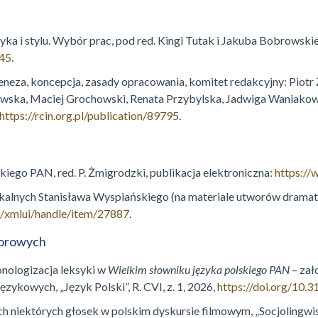
yka i stylu. Wybór prac, pod red. Kingi Tutak i Jakuba Bobrowsk
145
.
eneza, koncepcja, zasady opracowania, komitet redakcyjny: Piot
wska, Maciej Grochowski, Renata Przybylska, Jadwiga Waniakow
https://rcin.org.pl/publication/89795
.
kiego PAN, red. P. Żmigrodzki, publikacja elektroniczna:
https://
ykalnych Stanisława Wyspiańskiego (na materiale utworów dramat
.pl/xmlui/handle/item/27887
.
iorowych
onologizacja leksyki w
Wielkim słowniku języka polskiego PAN
– zał
zykowych, „Język Polski”, R. CVI, z. 1, 2026,
https://doi.org/10.
niektórych głosek w polskim dyskursie filmowym, „Socjolingwistyk