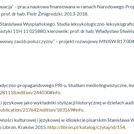
tynuacja” – praca naukowa finansowana w ramach Narodowego Pr
of. dr hab. Piotr Żmigrodzki, 2013-2018.
 Stanisława Wyspiańskiego. Studia leksykologiczno-leksykografi
ki 11H 11 025880, kierownik: prof. dr hab. Władysław Śliwińs
tawowy zasób polszczyzny” – projekt rozwojowy MNiSW R17 004-03
 ludyczno-propagandowego PRl-u. Studium mediolingwistyczne, I
ion/281118/edition/244030#info
.
 językowe jako wykładniki stylizacji historycznej w dziełach aud
a/publication/217642/edition/183169#info
.
ności kulturowej i językowej w idiolekcie pisarskim Stanisława 
o Libron, Kraków 2015,
http://libron.pl/katalog/czytaj/id/154
.