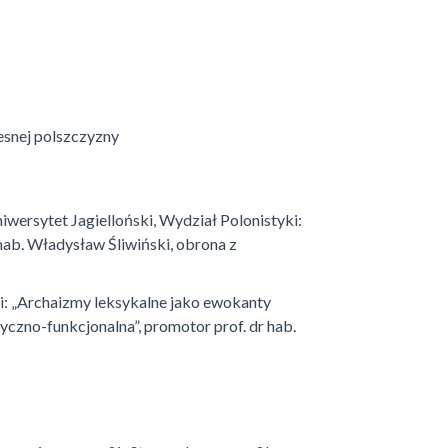
esnej polszczyzny
wersytet Jagielloński, Wydział Polonistyki:
 hab. Władysław Śliwiński, obrona z
i: „Archaizmy leksykalne jako ewokanty
yczno-funkcjonalna”, promotor prof. dr hab.