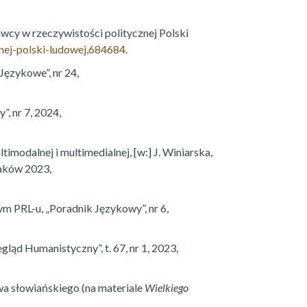
owcy w rzeczywistości politycznej Polski
znej-polski-ludowej,684684
.
Językowe”, nr 24,
, nr 7, 2024,
imodalnej i multimedialnej, [w:] J. Winiarska,
raków 2023,
 PRL-u, „Poradnik Językowy”, nr 6,
ąd Humanistyczny”, t. 67, nr 1, 2023,
a słowiańskiego (na materiale
Wielkiego