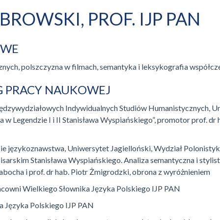
BROWSKI, PROF. IJP PAN
OWE
cznych, polszczyzna w filmach, semantyka i leksykografia współcz
EG PRACY NAUKOWEJ
Międzywydziałowych Indywidualnych Studiów Humanistycznych, Uni
a w Legendzie I i II Stanisława Wyspiańskiego”, promotor prof. dr
e językoznawstwa, Uniwersytet Jagielloński, Wydział Polonistyk
pisarskim Stanisława Wyspiańskiego. Analiza semantyczna i stylist
 Labocha i prof. dr hab. Piotr Żmigrodzki, obrona z wyróżnieniem
acowni Wielkiego Słownika Języka Polskiego IJP PAN
a Języka Polskiego IJP PAN