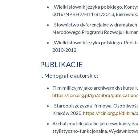
„Wielki słownik języka polskiego. Kon
0016/NPRH2/H11/81/2013, kierownik: pr
„Słownictwo dyferencjalne w dramatach
Narodowego Programu Rozwoju Humanisty
„Wielki słownik języka polskiego. Pods
2010-2012.
PUBLIKACJE
I. Monografie autorskie:
Film millicyjny jako archiwum dyskursu
https://rcin.org.pl/ijp/dlibra/publicat
„Staropolszczyzna” filmowa. Osobliwości
Kraków 2020,
https://rcin.org.pl/dlibr
Archaizmy leksykalne jako ewokanty daw
stylistyczno-funkcjonalna, Wydawnictw