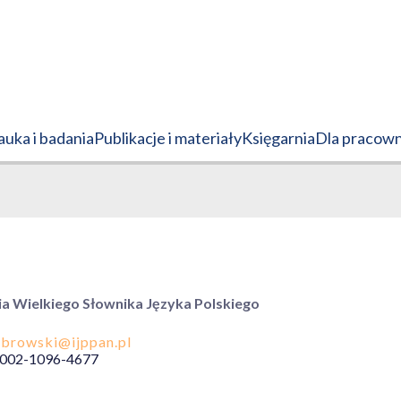
uka i badania
Publikacje i materiały
Księgarnia
Dla pracow
a Wielkiego Słownika Języka Polskiego
002-1096-4677