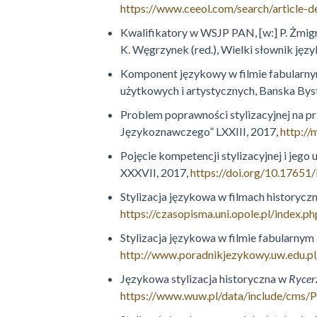
https://www.ceeol.com/search/article-d
Kwalifikatory w WSJP PAN, [w:] P. Żmig
K. Węgrzynek (red.), Wielki słownik ję
Komponent językowy w filmie fabularnym z
użytkowych i artystycznych, Banska Byst
Problem poprawności stylizacyjnej na pr
Językoznawczego” LXXIII, 2017,
http:/
Pojęcie kompetencji stylizacyjnej i jego
XXXVII, 2017,
https://doi.org/10.1765
Stylizacja językowa w filmach historycz
https://czasopisma.uni.opole.pl/index.ph
Stylizacja językowa w filmie fabularnym 
http://www.poradnikjezykowy.uw.edu.p
Językowa stylizacja historyczna w
Rycer
https://www.wuw.pl/data/include/cms/