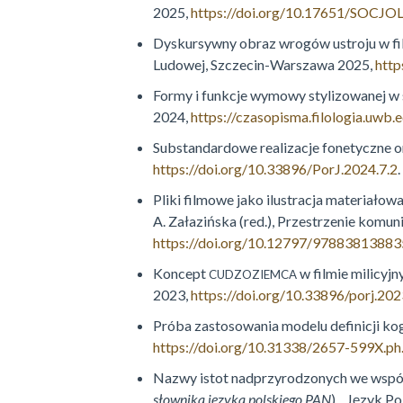
2025,
https://doi.org/10.17651/SOCJO
Dyskursywny obraz wrogów ustroju w filmi
Ludowej, Szczecin-Warszawa 2025,
http
Formy i funkcje wymowy stylizowanej w s
2024,
https://czasopisma.filologia.uwb.
Substandardowe realizacje fonetyczne or
https://doi.org/10.33896/PorJ.2024.7.2
.
Pliki filmowe jako ilustracja materiałow
A. Załazińska (red.), Przestrzenie komu
https://doi.org/10.12797/97883813883
Koncept
w filmie milicyj
CUDZOZIEMCA
2023,
https://doi.org/10.33896/porj.202
Próba zastosowania modelu definicji kog
https://doi.org/10.31338/2657-599X.ph
Nazwy istot nadprzyrodzonych we współ
słownika języka polskiego PAN
), „Język Pol