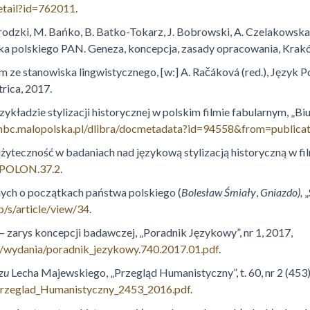
etail?id=762011
.
rodzki, M. Bańko, B. Batko-Tokarz, J. Bobrowski, A. Czelakowska
zyka polskiego PAN. Geneza, koncepcja, zasady opracowania, Krak
e stanowiska lingwistycznego, [w:] A. Račáková (red.), Język Pols
rica, 2017.
zykładzie stylizacji historycznej w polskim filmie fabularnym, „
/mbc.malopolska.pl/dlibra/docmetadata?id=94558&from=publicat
 użyteczność w badaniach nad językową stylizacją historyczną w f
1/POLON.37.2
.
nych o początkach państwa polskiego (
Bolesław Śmiały
,
Gniazdo),
„
p/s/article/view/34
.
– zarys koncepcji badawczej, „Poradnik Językowy”, nr 1, 2017,
l/wydania/poradnik_jezykowy.740.2017.01.pdf
.
zu
Lecha Majewskiego, „Przegląd Humanistyczny”, t. 60, nr 2 (453)
Przeglad_Humanistyczny_2453_2016.pdf
.