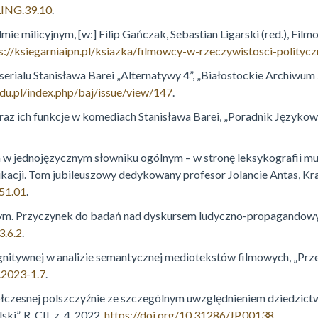
LING.39.10
.
e milicyjnym, [w:] Filip Gańczak, Sebastian Ligarski (red.), Film
s://ksiegarniaipn.pl/ksiazka/filmowcy-w-rzeczywistosci-polityc
erialu Stanisława Barei „Alternatywy 4”, „Białostockie Archiwum 
edu.pl/index.php/baj/issue/view/147
.
az ich funkcje w komediach Stanisława Barei, „Poradnik Językowy”
a w jednojęzycznym słowniku ogólnym – w stronę leksykografii mult
nikacji. Tom jubileuszowy dedykowany profesor Jolancie Antas, K
51.01
.
nym. Przyczynek do badań nad dyskursem ludyczno-propagandowym
3.6.2
.
nitywnej w analizie semantycznej mediotekstów filmowych, „Przegl
.2023-1.7
.
czesnej polszczyźnie ze szczególnym uwzględnieniem dziedzictw
ski”, R. CII, z. 4, 2022,
https://doi.org/10.31286/JP.00138
.