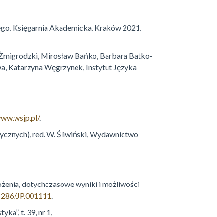
iego, Księgarnia Akademicka, Kraków 2021,
r Żmigrodzki, Mirosław Bańko, Barbara Batko-
a, Katarzyna Węgrzynek, Instytut Języka
www.wsjp.pl/
.
ycznych), red. W. Śliwiński, Wydawnictwo
ożenia, dotychczasowe wyniki i możliwości
31286/JP.001111
.
a”, t. 39, nr 1,