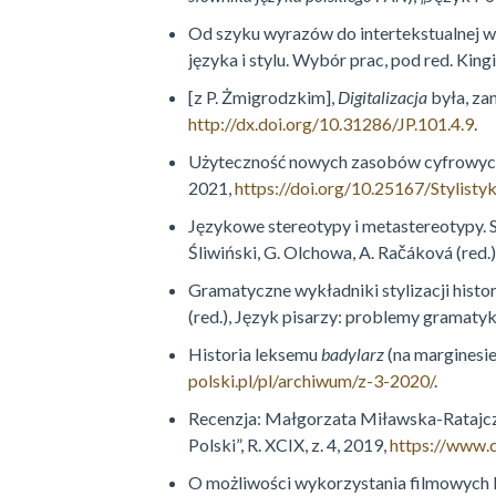
Od szyku wyrazów do intertekstualnej w
języka i stylu. Wybór prac, pod red. Ki
[z P. Żmigrodzkim],
Digitalizacja
była, z
http://dx.doi.org/10.31286/JP.101.4.9
.
Użyteczność nowych zasobów cyfrowy
2021,
https://doi.org/10.25167/Stylisty
Językowe stereotypy i metastereotypy. S
Śliwiński, G. Olchowa, A. Račáková (red.)
Gramatyczne wykładniki stylizacji hist
(red.), Język pisarzy: problemy gramaty
Historia leksemu
badylarz
(na marginesi
polski.pl/pl/archiwum/z-3-2020/
.
Recenzja: Małgorzata Miławska-Ratajcza
Polski”, R. XCIX, z. 4, 2019,
https://www.c
O możliwości wykorzystania filmowych li