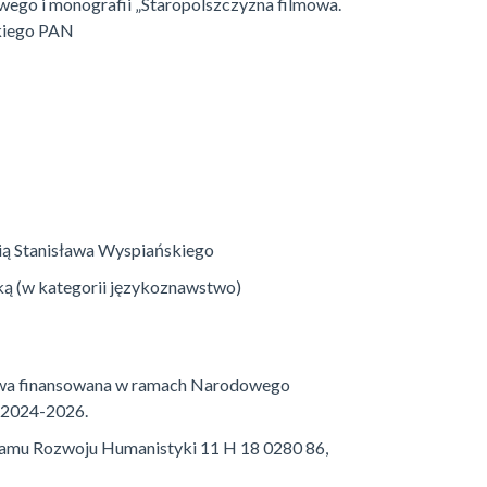
ego i monografii „Staropolszczyzna filmowa.
skiego PAN
cią Stanisława Wyspiańskiego
ską (w kategorii językoznawstwo)
aukowa finansowana w ramach Narodowego
 2024-2026.
gramu Rozwoju Humanistyki 11 H 18 0280 86,