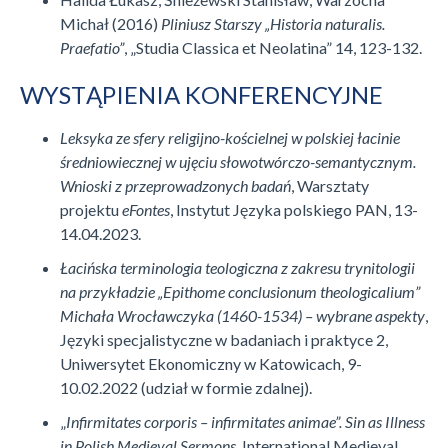
Michał (2016)
Pliniusz Starszy
„Historia naturalis.
Praefatio”
, „Studia Classica et Neolatina” 14, 123-132.
WYSTĄPIENIA KONFERENCYJNE
Leksyka ze sfery religijno-kościelnej w polskiej łacinie
średniowiecznej w ujęciu słowotwórczo-semantycznym.
Wnioski z przeprowadzonych badań
, Warsztaty
projektu
eFontes
, Instytut Języka polskiego PAN, 13-
14.04.2023.
Łacińska terminologia teologiczna z zakresu trynitologii
na przykładzie „Epithome conclusionum theologicalium”
Michała Wrocławczyka (1460-1534)
– wybrane aspekty
,
Języki specjalistyczne w badaniach i praktyce 2,
Uniwersytet Ekonomiczny w Katowicach, 9-
10.02.2022 (udział w formie zdalnej).
„
Infirmitates corporis – infirmitates animae”. Sin as Illness
in Polish Medieval Sermons
, International Medieval