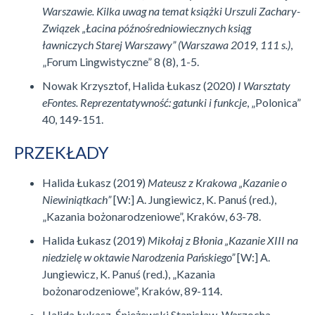
Warszawie. Kilka uwag na temat książki Urszuli Zachary-
Związek „Łacina późnośredniowiecznych ksiąg
ławniczych Starej Warszawy” (Warszawa 2019, 111 s.)
,
„Forum Lingwistyczne” 8 (8), 1-5.
Nowak Krzysztof, Halida Łukasz (2020)
I Warsztaty
eFontes. Reprezentatywność: gatunki i funkcje
, „Polonica”
40, 149-151.
PRZEKŁADY
Halida Łukasz (2019)
Mateusz z Krakowa „Kazanie o
Niewiniątkach”
[W:] A. Jungiewicz, K. Panuś (red.),
„Kazania bożonarodzeniowe”, Kraków, 63-78.
Halida Łukasz (2019)
Mikołaj z Błonia „Kazanie XIII na
niedzielę w oktawie Narodzenia Pańskiego”
[W:] A.
Jungiewicz, K. Panuś (red.), „Kazania
bożonarodzeniowe”, Kraków, 89-114.
Halida Łukasz, Śnieżewski Stanisław, Warzocha