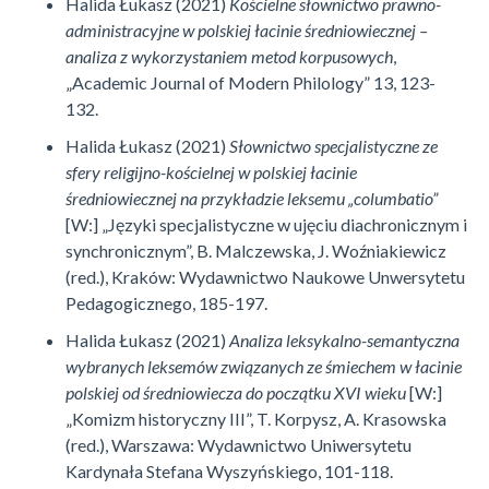
Halida Łukasz (2021)
Kościelne słownictwo prawno-
administracyjne w polskiej łacinie średniowiecznej –
analiza z wykorzystaniem metod korpusowych
,
„Academic Journal of Modern Philology” 13, 123-
132.
Halida Łukasz (2021)
Słownictwo specjalistyczne ze
sfery religijno-kościelnej w polskiej łacinie
średniowiecznej na przykładzie leksemu „columbatio”
[W:] „Języki specjalistyczne w ujęciu diachronicznym i
synchronicznym”, B. Malczewska, J. Woźniakiewicz
(red.), Kraków: Wydawnictwo Naukowe Unwersytetu
Pedagogicznego, 185-197.
Halida Łukasz (2021)
Analiza leksykalno-semantyczna
wybranych leksemów związanych ze śmiechem w łacinie
polskiej od średniowiecza do początku XVI wieku
[W:]
„Komizm historyczny III”, T. Korpysz, A. Krasowska
(red.), Warszawa: Wydawnictwo Uniwersytetu
Kardynała Stefana Wyszyńskiego, 101-118.