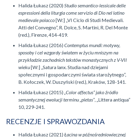
Halida Łukasz (2020)
Studio semantico-lessicale delle
espressioni della liturgia come servizio di Dio nel latino
medievale polacco
[W:] „VI Ciclo di Studi Medievali.
Atti del Convegno”, R. Dolce, S. Martini, R. Del Monte
(red.), Firenze, 414-419.
Halida Łukasz (2016)
Contemptus mundi: motywy,
sposoby i cel wzgardy światem w życiu mniszym na
przykładzie zachodnich tekstów monastycznych z V-VII
wieku
[W:] „Satura lanx. Studia nad dziejami
społecznymi i gospodarczymi świata starożytnego”,
B. Kołoczek, W. Duszyński (red.), Kraków, 128-141.
Halida Łukasz (2015)
„Color affectus” jako źródło
semantycznej ewolucji terminu „pietas”
, „Littera antiqua”
10, 229-241.
RECENZJE I SPRAWOZDANIA
Halida Łukasz (2021)
Łacina w późnośredniowiecznej