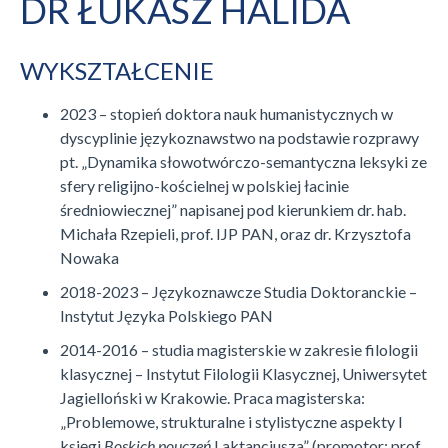
DR ŁUKASZ HALIDA
WYKSZTAŁCENIE
2023 – stopień doktora nauk humanistycznych w
dyscyplinie językoznawstwo na podstawie rozprawy
pt. „Dynamika słowotwórczo-semantyczna leksyki ze
sfery religijno-kościelnej w polskiej łacinie
średniowiecznej” napisanej pod kierunkiem dr. hab.
Michała Rzepieli, prof. IJP PAN, oraz dr. Krzysztofa
Nowaka
2018-2023 – Językoznawcze Studia Doktoranckie –
Instytut Języka Polskiego PAN
2014-2016 – studia magisterskie w zakresie filologii
klasycznej – Instytut Filologii Klasycznej, Uniwersytet
Jagielloński w Krakowie. Praca magisterska:
„Problemowe, strukturalne i stylistyczne aspekty I
księgi
Boskich pouczeń
Laktancjusza” (promotor: prof.