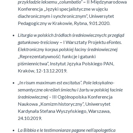
przykładzie leksemu „columbatio”
–
II Międzynarodowa
Konferencja „Języki specjalistyczne w ujęciu
diachronicznym i synchronicznym”, Uniwersytet
Pedagogiczny w Krakowie, Rybna, 9.01.2020.
Liturgia w polskich źródłach średniowiecznych: przegląd
gatunkowo-treściowy
–
I Warsztaty Projektu
eFontes.
Elektroniczny korpus polskiej łaciny średniowiecznej
„Reprezentatywność: funkcje i gatunki
piśmiennictwa”, Instytut Języka Polskiego PAN,
Kraków, 12-13.12.2019.
„In risum maximum est excitatus”. Pole leksykalno-
semantyczne określeń śmiechu i żartu w polskiej łacinie
średniowiecznej
– III Ogólnopolska Konferencja
Naukowa „Komizm historyczny”, Uniwersytet
Kardynała Stefana Wyszyńskiego, Warszawa,
24.10.2019.
La Bibbia e le testimonianze pagane nell’apologetica