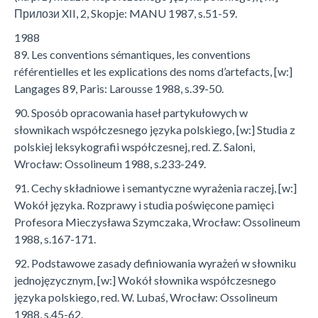
Прилози XII, 2, Skopje: MANU 1987, s.51-59.
1988
89. Les conventions sémantiques, les conventions
référentielles et les explications des noms d’artefacts, [w:]
Langages 89, Paris: Larousse 1988, s.39-50.
90. Sposób opracowania haseł partykułowych w
słownikach współczesnego języka polskiego, [w:] Studia z
polskiej leksykografii współczesnej, red. Z. Saloni,
Wrocław: Ossolineum 1988, s.233-249.
91. Cechy składniowe i semantyczne wyrażenia raczej, [w:]
Wokół języka. Rozprawy i studia poświęcone pamięci
Profesora Mieczysława Szymczaka, Wrocław: Ossolineum
1988, s.167-171.
92. Podstawowe zasady definiowania wyrażeń w słowniku
jednojęzycznym, [w:] Wokół słownika współczesnego
języka polskiego, red. W. Lubaś, Wrocław: Ossolineum
1988, s.45-62.