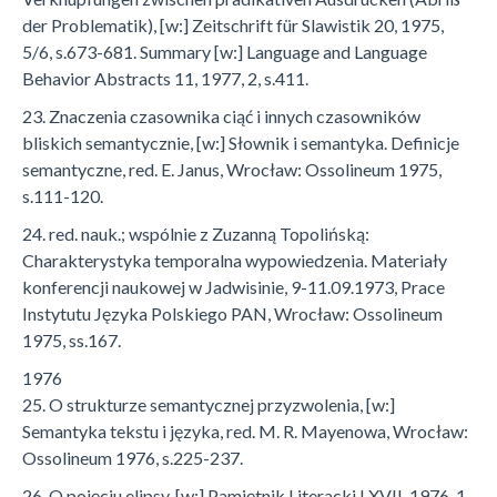
der Problematik), [w:] Zeitschrift für Slawistik 20, 1975,
5/6, s.673-681. Summary [w:] Language and Language
Behavior Abstracts 11, 1977, 2, s.411.
23. Znaczenia czasownika ciąć i innych czasowników
bliskich semantycznie, [w:] Słownik i semantyka. Definicje
semantyczne, red. E. Janus, Wrocław: Ossolineum 1975,
s.111-120.
24. red. nauk.; wspólnie z Zuzanną Topolińską:
Charakterystyka temporalna wypowiedzenia. Materiały
konferencji naukowej w Jadwisinie, 9-11.09.1973, Prace
Instytutu Języka Polskiego PAN, Wrocław: Ossolineum
1975, ss.167.
1976
25. O strukturze semantycznej przyzwolenia, [w:]
Semantyka tekstu i języka, red. M. R. Mayenowa, Wrocław:
Ossolineum 1976, s.225-237.
26. O pojęciu elipsy, [w:] Pamiętnik Literacki LXVII, 1976, 1,