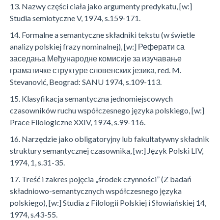
13. Nazwy części ciała jako argumenty predykatu, [w:]
Studia semiotyczne V, 1974, s.159-171.
14. Formalne a semantyczne składniki tekstu (w świetle
analizy polskiej frazy nominalnej), [w:] Реферати са
заседања Међународне комисије за изучавање
граматичке структуре словенских језика, red. M.
Stevanović, Beograd: SANU 1974, s.109-113.
15. Klasyfikacja semantyczna jednomiejscowych
czasowników ruchu współczesnego języka polskiego, [w:]
Prace Filologiczne XXIV, 1974, s.99-116.
16. Narzędzie jako obligatoryjny lub fakultatywny składnik
struktury semantycznej czasownika, [w:] Język Polski LIV,
1974, 1, s.31-35.
17. Treść i zakres pojęcia „środek czynności” (Z badań
składniowo-semantycznych współczesnego języka
polskiego), [w:] Studia z Filologii Polskiej i Słowiańskiej 14,
1974, s.43-55.