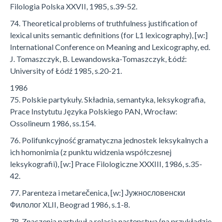
Filologia Polska XXVII, 1985, s.39-52.
74. Theoretical problems of truthfulness justification of
lexical units semantic definitions (for L1 lexicography), [w:]
International Conference on Meaning and Lexicography, ed.
J. Tomaszczyk, B. Lewandowska-Tomaszczyk, Łódź:
University of Łódź 1985, s.20-21.
1986
75. Polskie partykuły. Składnia, semantyka, leksykografia,
Prace Instytutu Języka Polskiego PAN, Wrocław:
Ossolineum 1986, ss.154.
76. Polifunkcyjność gramatyczna jednostek leksykalnych a
ich homonimia (z punktu widzenia współczesnej
leksykografii), [w:] Prace Filologiczne XXXIII, 1986, s.35-
42.
77. Parenteza i metarečenica, [w:] Јужнословенски
Филолог XLII, Beograd 1986, s.1-8.
78. Znaczenia partykuł a relacja następstwa (na przykładzie