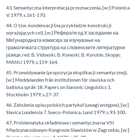
43. Semantyczna interpretacja przeznaczenia, [w:] Polonica
V, 1979, s.161-170.
44. O tzw. kondensacji (na przykładzie konstrukcji
wyrażających cel), [w:] Реферати од X заседание на
Меѓународната комисија за изучување на
граматичката структура на словенските литературни
јазици, red. B. Vidoeski, B. Koneski, B. Korubin, Skopje:
MANU 1979, s.159-164.
45. Przewidywanie (propozycja eksplikacji semantycznej),
[w:] Meddelanden från institutionen för slaviska och
baltiska språk 18, Papers on Slavonic Linguistics 1,
Stockholm 1979, s.27-37.
46. Założenia opisu polskich partykuł (uwagi wstępne), [w:]
Slavica Lundensia 7, Sueco-Polonica, Lund 1979, s.93-100.
47. Problematyka składniowa i semantyczna na VIII
Międzynarodowym Kongresie Slawistów w Zagrzebiu, [w:]