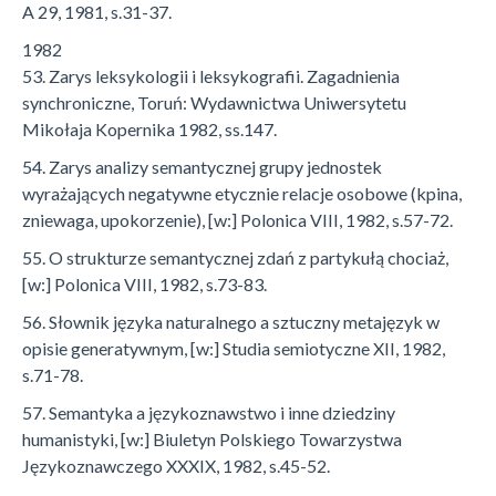
A 29, 1981, s.31-37.
1982
53. Zarys leksykologii i leksykografii. Zagadnienia
synchroniczne, Toruń: Wydawnictwa Uniwersytetu
Mikołaja Kopernika 1982, ss.147.
54. Zarys analizy semantycznej grupy jednostek
wyrażających negatywne etycznie relacje osobowe (kpina,
zniewaga, upokorzenie), [w:] Polonica VIII, 1982, s.57-72.
55. O strukturze semantycznej zdań z partykułą chociaż,
[w:] Polonica VIII, 1982, s.73-83.
56. Słownik języka naturalnego a sztuczny metajęzyk w
opisie generatywnym, [w:] Studia semiotyczne XII, 1982,
s.71-78.
57. Semantyka a językoznawstwo i inne dziedziny
humanistyki, [w:] Biuletyn Polskiego Towarzystwa
Językoznawczego XXXIX, 1982, s.45-52.