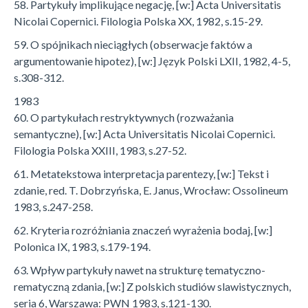
58. Partykuły implikujące negację, [w:] Acta Universitatis
Nicolai Copernici. Filologia Polska XX, 1982, s.15-29.
59. O spójnikach nieciągłych (obserwacje faktów a
argumentowanie hipotez), [w:] Język Polski LXII, 1982, 4-5,
s.308-312.
1983
60. O partykułach restryktywnych (rozważania
semantyczne), [w:] Acta Universitatis Nicolai Copernici.
Filologia Polska XXIII, 1983, s.27-52.
61. Metatekstowa interpretacja parentezy, [w:] Tekst i
zdanie, red. T. Dobrzyńska, E. Janus, Wrocław: Ossolineum
1983, s.247-258.
62. Kryteria rozróżniania znaczeń wyrażenia bodaj, [w:]
Polonica IX, 1983, s.179-194.
63. Wpływ partykuły nawet na strukturę tematyczno-
rematyczną zdania, [w:] Z polskich studiów slawistycznych,
seria 6, Warszawa: PWN 1983, s.121-130.