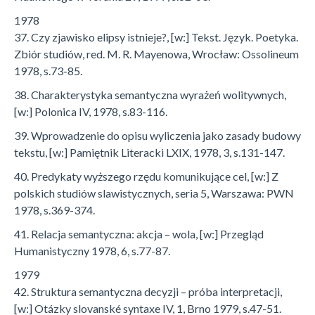
1978
37. Czy zjawisko elipsy istnieje?, [w:] Tekst. Język. Poetyka.
Zbiór studiów, red. M. R. Mayenowa, Wrocław: Ossolineum
1978, s.73-85.
38. Charakterystyka semantyczna wyrażeń wolitywnych,
[w:] Polonica IV, 1978, s.83-116.
39. Wprowadzenie do opisu wyliczenia jako zasady budowy
tekstu, [w:] Pamiętnik Literacki LXIX, 1978, 3, s.131-147.
40. Predykaty wyższego rzędu komunikujące cel, [w:] Z
polskich studiów slawistycznych, seria 5, Warszawa: PWN
1978, s.369-374.
41. Relacja semantyczna: akcja – wola, [w:] Przegląd
Humanistyczny 1978, 6, s.77-87.
1979
42. Struktura semantyczna decyzji – próba interpretacji,
[w:] Otázky slovanské syntaxe IV, 1, Brno 1979, s.47-51.