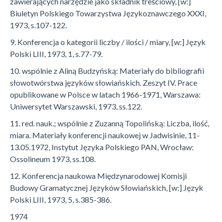
zawierających narzędzie jako składnik treściowy, [w:]
Biuletyn Polskiego Towarzystwa Językoznawczego XXXI,
1973, s.107-122.
9. Konferencja o kategorii liczby / ilości / miary, [w:] Język
Polski LIII, 1973, 1, s.77-79.
10. wspólnie z Aliną Budzyńską: Materiały do bibliografii
słowotwórstwa języków słowiańskich. Zeszyt IV. Prace
opublikowane w Polsce w latach 1966-1971, Warszawa:
Uniwersytet Warszawski, 1973, ss.122.
11. red. nauk.; wspólnie z Zuzanną Topolińską: Liczba, ilość,
miara. Materiały konferencji naukowej w Jadwisinie, 11-
13.05.1972, Instytut Języka Polskiego PAN, Wrocław:
Ossolineum 1973, ss.108.
12. Konferencja naukowa Międzynarodowej Komisji
Budowy Gramatycznej Języków Słowiańskich, [w:] Język
Polski LIII, 1973, 5, s.385-386.
1974