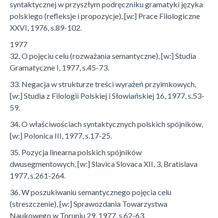
syntaktycznej w przyszłym podręczniku gramatyki języka
polskiego (refleksje i propozycje), [w:] Prace Filologiczne
XXVI, 1976, s.89-102.
1977
32. O pojęciu celu (rozważania semantyczne), [w:] Studia
Gramatyczne I, 1977, s.45-73.
33. Negacja w strukturze treści wyrażeń przyimkowych,
[w:] Studia z Filologii Polskiej i Słowiańskiej 16, 1977, s.53-
59.
34. O właściwościach syntaktycznych polskich spójników,
[w:] Polonica III, 1977, s.17-25.
35. Pozycja linearna polskich spójników
dwusegmentowych, [w:] Slavica Slovaca XII, 3, Bratislava
1977, s.261-264.
36. W poszukiwaniu semantycznego pojęcia celu
(streszczenie), [w:] Sprawozdania Towarzystwa
Naukowego w Toruniu 29, 1977, s.62-63.