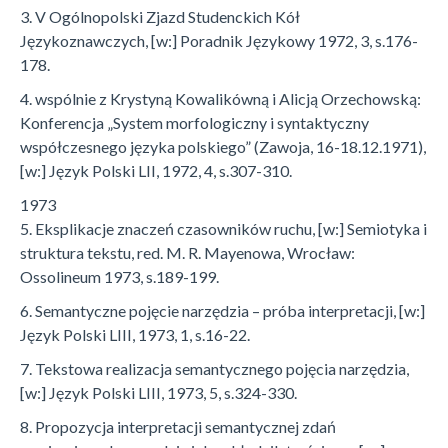
3. V Ogólnopolski Zjazd Studenckich Kół
Językoznawczych, [w:] Poradnik Językowy 1972, 3, s.176-
178.
4. wspólnie z Krystyną Kowalikówną i Alicją Orzechowską:
Konferencja „System morfologiczny i syntaktyczny
współczesnego języka polskiego” (Zawoja, 16-18.12.1971),
[w:] Język Polski LII, 1972, 4, s.307-310.
1973
5. Eksplikacje znaczeń czasowników ruchu, [w:] Semiotyka i
struktura tekstu, red. M. R. Mayenowa, Wrocław:
Ossolineum 1973, s.189-199.
6. Semantyczne pojęcie narzędzia – próba interpretacji, [w:]
Język Polski LIII, 1973, 1, s.16-22.
7. Tekstowa realizacja semantycznego pojęcia narzędzia,
[w:] Język Polski LIII, 1973, 5, s.324-330.
8. Propozycja interpretacji semantycznej zdań