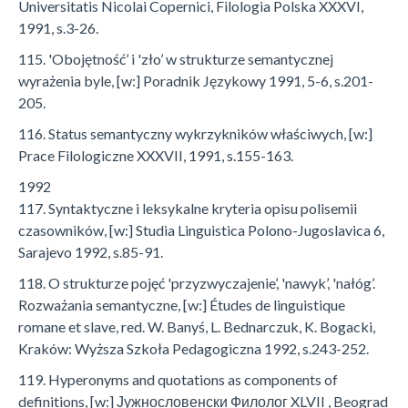
Universitatis Nicolai Copernici, Filologia Polska XXXVI,
1991, s.3-26.
115. 'Obojętność’ i 'zło’ w strukturze semantycznej
wyrażenia byle, [w:] Poradnik Językowy 1991, 5-6, s.201-
205.
116. Status semantyczny wykrzykników właściwych, [w:]
Prace Filologiczne XXXVII, 1991, s.155-163.
1992
117. Syntaktyczne i leksykalne kryteria opisu polisemii
czasowników, [w:] Studia Linguistica Polono-Jugoslavica 6,
Sarajevo 1992, s.85-91.
118. O strukturze pojęć 'przyzwyczajenie’, 'nawyk’, 'nałóg’.
Rozważania semantyczne, [w:] Études de linguistique
romane et slave, red. W. Banyś, L. Bednarczuk, K. Bogacki,
Kraków: Wyższa Szkoła Pedagogiczna 1992, s.243-252.
119. Hyperonyms and quotations as components of
definitions, [w:] Јужнословенски Филолог XLVII , Beograd