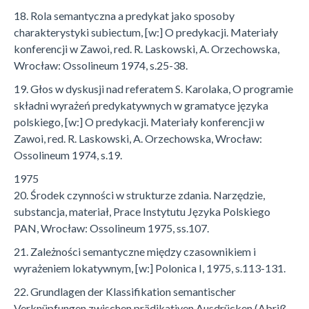
18. Rola semantyczna a predykat jako sposoby
charakterystyki subiectum, [w:] O predykacji. Materiały
konferencji w Zawoi, red. R. Laskowski, A. Orzechowska,
Wrocław: Ossolineum 1974, s.25-38.
19. Głos w dyskusji nad referatem S. Karolaka, O programie
składni wyrażeń predykatywnych w gramatyce języka
polskiego, [w:] O predykacji. Materiały konferencji w
Zawoi, red. R. Laskowski, A. Orzechowska, Wrocław:
Ossolineum 1974, s.19.
1975
20. Środek czynności w strukturze zdania. Narzędzie,
substancja, materiał, Prace Instytutu Języka Polskiego
PAN, Wrocław: Ossolineum 1975, ss.107.
21. Zależności semantyczne między czasownikiem i
wyrażeniem lokatywnym, [w:] Polonica I, 1975, s.113-131.
22. Grundlagen der Klassifikation semantischer
Verknüpfungen zwischen prädikativen Ausdrücken (Abriß