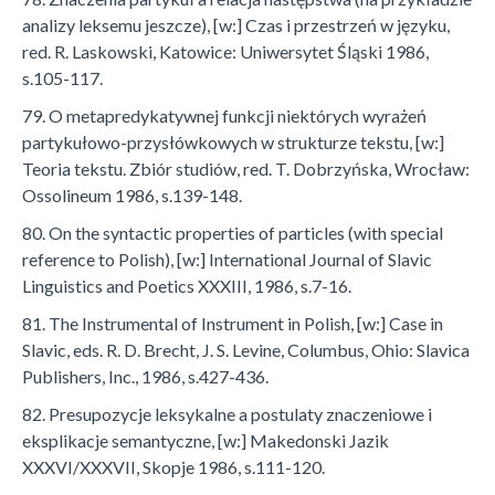
analizy leksemu jeszcze), [w:] Czas i przestrzeń w języku,
red. R. Laskowski, Katowice: Uniwersytet Śląski 1986,
s.105-117.
79. O metapredykatywnej funkcji niektórych wyrażeń
partykułowo-przysłówkowych w strukturze tekstu, [w:]
Teoria tekstu. Zbiór studiów, red. T. Dobrzyńska, Wrocław:
Ossolineum 1986, s.139-148.
80. On the syntactic properties of particles (with special
reference to Polish), [w:] International Journal of Slavic
Linguistics and Poetics XXXIII, 1986, s.7-16.
81. The Instrumental of Instrument in Polish, [w:] Case in
Slavic, eds. R. D. Brecht, J. S. Levine, Columbus, Ohio: Slavica
Publishers, Inc., 1986, s.427-436.
82. Presupozycje leksykalne a postulaty znaczeniowe i
eksplikacje semantyczne, [w:] Makedonski Jazik
XXXVI/XXXVII, Skopje 1986, s.111-120.