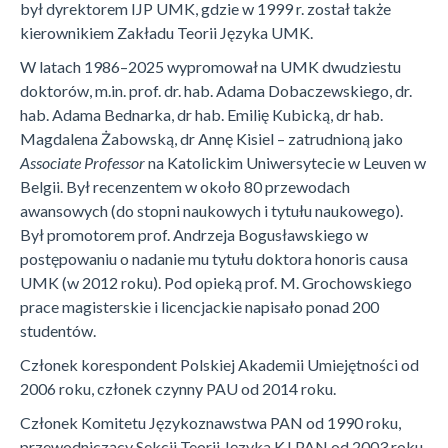
był dyrektorem IJP UMK, gdzie w 1999 r. został także
kierownikiem Zakładu Teorii Języka UMK.
W latach 1986–2025 wypromował na UMK dwudziestu
doktorów, m.in. prof. dr. hab. Adama Dobaczewskiego, dr.
hab. Adama Bednarka, dr hab. Emilię Kubicką, dr hab.
Magdalena Żabowską, dr Annę Kisiel – zatrudnioną jako
Associate Professor
na Katolickim Uniwersytecie w Leuven w
Belgii. Był recenzentem w około 80 przewodach
awansowych (do stopni naukowych i tytułu naukowego).
Był promotorem prof. Andrzeja Bogusławskiego w
postępowaniu o nadanie mu tytułu doktora honoris causa
UMK (w 2012 roku). Pod opieką prof. M. Grochowskiego
prace magisterskie i licencjackie napisało ponad 200
studentów.
Członek korespondent Polskiej Akademii Umiejętności od
2006 roku, członek czynny PAU od 2014 roku.
Członek Komitetu Językoznawstwa PAN od 1990 roku,
przewodniczący Sekcji Teorii Języka KJ PAN od 2003 roku,