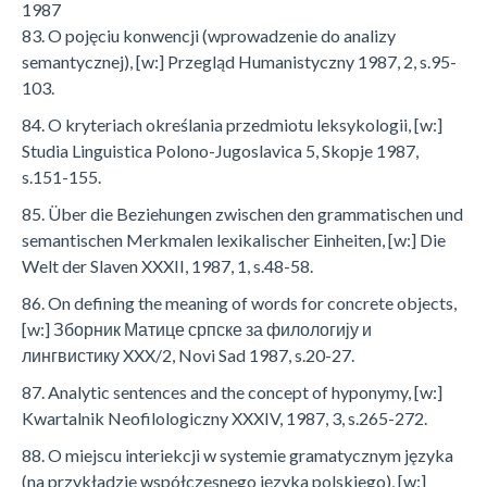
1987
83. O pojęciu konwencji (wprowadzenie do analizy
semantycznej), [w:] Przegląd Humanistyczny 1987, 2, s.95-
103.
84. O kryteriach określania przedmiotu leksykologii, [w:]
Studia Linguistica Polono-Jugoslavica 5, Skopje 1987,
s.151-155.
85. Über die Beziehungen zwischen den grammatischen und
semantischen Merkmalen lexikalischer Einheiten, [w:] Die
Welt der Slaven XXXII, 1987, 1, s.48-58.
86. On defining the meaning of words for concrete objects,
[w:] Зборник Матице српске за филологију и
лингвистику XXX/2, Novi Sad 1987, s.20-27.
87. Analytic sentences and the concept of hyponymy, [w:]
Kwartalnik Neofilologiczny XXXIV, 1987, 3, s.265-272.
88. O miejscu interiekcji w systemie gramatycznym języka
(na przykładzie współczesnego języka polskiego), [w:]