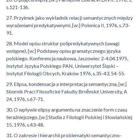
s.121-136.
27. Przyimek jako wykładnik relacji semantycznych między
wyrażeniami predykatywnymi, [w:] Polonica II, 1976, s.73-
91.
28. Model opisu struktur polipredykatywnych (uwagi
wstępne), [w:] Podstawy opisu gramatycznego języka
polskiego. Konferencja naukowa, Jaszowiec 2-4.04.1975,
Instytut Języka Polskiego PAN, Uniwersytet Śląski –
Instytut Filologii Obcych, Kraków 1976, s.35-43, 54-55.
29. Elipsa, kondensacja a interpretacja semantyczna, [w:]
Sborník Prací Filosofické Fakulty Brněnské University, A
24, 1976, s.67-71.
30. O wpływie elipsy argumentu na znaczenie form czasu
teraźniejszego, [w:] Studia z Filologii Polskiej i Słowiańskiej
15, 1976, s.43-48.
31. O zakresie i hierarchii problematyki semantyczno-