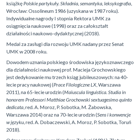
książkę
Polskie partykuły. Składnia, semantyka, leksykografia
,
Wrocław: Ossolineum 1986 (uzyskana w 1987 roku).
Indywidualne nagrody I stopnia Rektora UMK za
osiągnięcia naukowe (1998) oraz za całokształt
działalności naukowo-dydaktycznej (2018).
Medal za zasługi dla rozwoju UMK nadany przez Senat
UMK w 2008 roku.
Dowodem uznania polskiego środowiska językoznawczego
dla działalności naukowej prof. Macieja Grochowskiego
jest dedykowanie mu trzech ksiąg jubileuszowych: na 40-
lecie pracy naukowej (
Prace Filologiczne LX
, Warszawa
2011), na 65-lecie urodzin (
Maiuscula linguistica.
Studia in
honorem Professori Matthiae Grochowski sextuagesimo quinto
dedicata
, red. A. Moroz, P. Sobotka, M. Żabowska,
Warszawa 2014) oraz na 70-lecie urodzin (
Sens i konwencje
w języku
, red. A. Dobaczewski, A. Moroz, P. Sobotka, Toruń
2018).