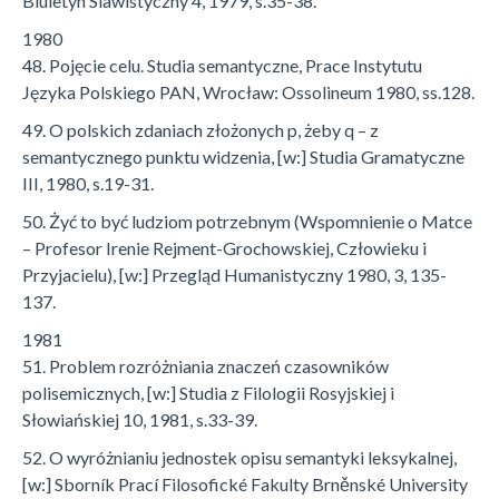
Biuletyn Slawistyczny 4, 1979, s.35-38.
1980
48. Pojęcie celu. Studia semantyczne, Prace Instytutu
Języka Polskiego PAN, Wrocław: Ossolineum 1980, ss.128.
49. O polskich zdaniach złożonych p, żeby q – z
semantycznego punktu widzenia, [w:] Studia Gramatyczne
III, 1980, s.19-31.
50. Żyć to być ludziom potrzebnym (Wspomnienie o Matce
– Profesor Irenie Rejment-Grochowskiej, Człowieku i
Przyjacielu), [w:] Przegląd Humanistyczny 1980, 3, 135-
137.
1981
51. Problem rozróżniania znaczeń czasowników
polisemicznych, [w:] Studia z Filologii Rosyjskiej i
Słowiańskiej 10, 1981, s.33-39.
52. O wyróżnianiu jednostek opisu semantyki leksykalnej,
[w:] Sborník Prací Filosofické Fakulty Brněnské University