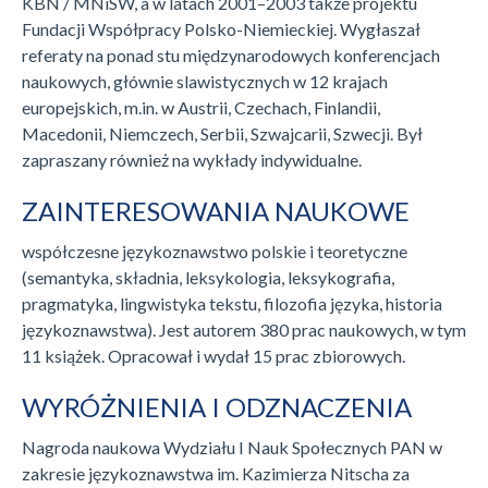
KBN / MNiSW, a w latach 2001–2003 także projektu
Fundacji Współpracy Polsko-Niemieckiej. Wygłaszał
referaty na ponad stu międzynarodowych konferencjach
naukowych, głównie slawistycznych w 12 krajach
europejskich, m.in. w Austrii, Czechach, Finlandii,
Macedonii, Niemczech, Serbii, Szwajcarii, Szwecji. Był
zapraszany również na wykłady indywidualne.
ZAINTERESOWANIA NAUKOWE
współczesne językoznawstwo polskie i teoretyczne
(semantyka, składnia, leksykologia, leksykografia,
pragmatyka, lingwistyka tekstu, filozofia języka, historia
językoznawstwa). Jest autorem 380 prac naukowych, w tym
11 książek. Opracował i wydał 15 prac zbiorowych.
WYRÓŻNIENIA I ODZNACZENIA
Nagroda naukowa Wydziału I Nauk Społecznych PAN w
zakresie językoznawstwa im. Kazimierza Nitscha za