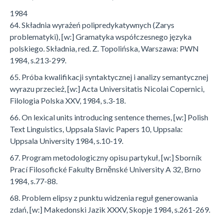
1984
64. Składnia wyrażeń polipredykatywnych (Zarys
problematyki), [w:] Gramatyka współczesnego języka
polskiego. Składnia, red. Z. Topolińska, Warszawa: PWN
1984, s.213-299.
65. Próba kwalifikacji syntaktycznej i analizy semantycznej
wyrazu przecież, [w:] Acta Universitatis Nicolai Copernici,
Filologia Polska XXV, 1984, s.3-18.
66. On lexical units introducing sentence themes, [w:] Polish
Text Linguistics, Uppsala Slavic Papers 10, Uppsala:
Uppsala University 1984, s.10-19.
67. Program metodologiczny opisu partykuł, [w:] Sborník
Prací Filosofické Fakulty Brněnské University A 32, Brno
1984, s.77-88.
68. Problem elipsy z punktu widzenia reguł generowania
zdań, [w:] Makedonski Jazik XXXV, Skopje 1984, s.261-269.