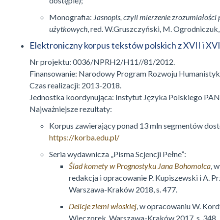
dostępie);
Monografia:
Jasnopis, czyli mierzenie zrozumiałości 
użytkowych
, red. W.Gruszczyński, M. Ogrodniczuk
Elektroniczny korpus tekstów polskich z XVII i XVI
Nr projektu: 0036/NPRH2/H11//81/2012.
Finansowanie: Narodowy Program Rozwoju Humanistyki
Czas realizacji: 2013-2018.
Jednostka koordynująca: Instytut Języka Polskiego PAN
Najważniejsze rezultaty:
Korpus zawierający ponad 13 mln segmentów dos
https://korba.edu.pl/
Seria wydawnicza „Pisma Scjencji Pełne”:
Ślad komety w Prognostyku Jana Bohomolca
, 
redakcja i opracowanie P. Kupiszewski i A. P
Warszawa-Kraków 2018, s. 477.
Delicje ziemi włoskiej
, w opracowaniu W. Kord
Wieczorek, Warszawa-Kraków 2017, s. 348.