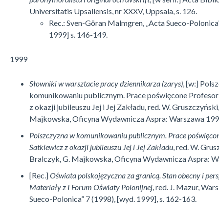
Universitatis Upsaliensis, nr XXXV, Uppsala, s. 126.
Rec.: Sven-Göran Malmgren, „Acta Sueco-Polonica”
1999] s. 146-149.
1999
Słowniki w warsztacie pracy dziennikarza (zarys)
, [w:] Pol
komunikowaniu publicznym. Prace poświęcone Profesor 
z okazji jubileuszu Jej i Jej Zakładu, red. W. Gruszczyński,
Majkowska, Oficyna Wydawnicza Aspra: Warszawa 1999,
Polszczyzna w komunikowaniu publicznym. Prace poświęcone
Satkiewicz z okazji jubileuszu Jej i Jej Zakładu
, red. W. Grus
Bralczyk, G. Majkowska, Oficyna Wy­dawnicza Aspra: 
[Rec.]
Oświata polskojęzyczna za granicą. Stan obecny i per
Materiały z I Fo­rum Oświaty Polonijnej
, red. J. Mazur, War
Sueco-Polonica” 7 (1998), [wyd. 1999], s. 162-163.