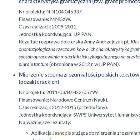
charakterystyka gramatyczna (tzw. grant promoto
Nr projektu: N N104 045337.
Finansowanie: MNiSzW.
Czas realizacji: 2009-2011.
Jednostka koordynująca: IJP PAN.
Rezultat: rozprawa doktorska Anny Andrzejczuk pt.
Klas
onomazjologiczna rzeczowników a ich charakterystyka gra
sposób opracowania materiału leksykograficznego na przyk
plurale tantum
(obroniona w 2012 r. w IJP PAN).
Mierzenie stopnia zrozumiałości polskich tekstó
(pozaliterackich)
Nr projektu: 2011/03/B/HS2/05799.
Finansowanie: Narodowe Centrum Nauki.
Czas realizacji: 2012-2015 (przedłużony).
Jednostka koordynująca: SWPS Uniwersytet Humanisty
Najważniejsze rezultaty:
Aplikacja
Jasnopis
służąca do mierzenia zrozumiał