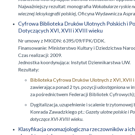
Najważniejszy rezultat: monografia
Wokabularze ryskie na 
wiecznej leksykografii polskiej
, Oficyna Wydawnicza Aspr
Cyfrowa Biblioteka Druków Ulotnych Polskich i Po
Dotyczących XVI, XVII i XVIII wieku
Nr umowy z MKiDN: 6395/09/FPK/DDK.
Finansowanie: Ministerstwo Kultury i Dziedzictwa Nar
Czas realizacji: 2009.
Jednostka koordynująca: Instytut Dziennikarstwa UW.
Rezultaty:
Biblioteka Cyfrowa Druków Ulotnych z XVI, XVII i
zawierająca ponad 2 tys. pozycji udostępniona w in
za pośrednictwem Federacji Bibliotek Cyfrowych);
Dygitalizacja, uzupełnienie i scalenie trzytomowej b
Konrada Zawadzkiego pt.:
Gazety ulotne polskie i Po
dotyczące XVI-XVIII wieku
.
Klasyfikacja onomazjologiczna rzeczowników a ich