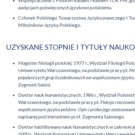
Współpracował z Polskim Radiem i Radiem TOK FM, gdz
audycjach poświęconych językowi polskiemu.
Członek Polskiego Towarzystwa Językoznawczego i T
Miłośników Języka Polskiego.
UZYSKANE STOPNIE I TYTUŁY NAUK
Magister filologii polskiej: 1977 r., Wydział Filologii Pols
Uniwersytetu Warszawskiego, na podstawie pracy pt.
Mo
pojedynczych grup liczebnikowych we współczesnym języku
Zygmunt Saloni.
Doktor nauk humanistycznych: 1986 r., Wydział Polonis
Warszawskiego, na podstawie pracy pt.
Fleksja rzeczown
współczesnym języku polskim. Opis i próba jego zastosowan
napisanej pod kierunkiem prof. Zygmunta Saloniego.
Doktor habilitowany nauk humanistycznych w zakresie 
2000 r., Wydział Polonistyki Uniwersytetu Warszawskie