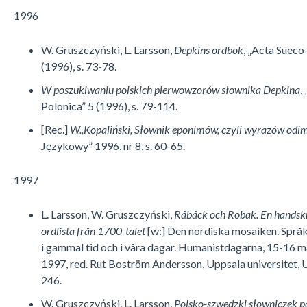
1996
W. Gruszczyński, L. Larsson,
Depkins ordbok
, „Acta Sueco
(1996), s. 73-78.
W poszukiwaniu polskich pierwowzorów słownika Depkina
,
Polonica” 5 (1996), s. 79-114.
[Rec.]
W.,Kopaliński, Słownik eponimów, czyli wyrazów odi
Językowy” 1996, nr 8, s. 60-65.
1997
L. Larsson, W. Gruszczyński,
Råbåck och Robak. En handskr
ordlista från 1700-talet
[w:] Den nordiska mosaiken. Språ
i gammal tid och i våra dagar. Humanistdagarna, 15-16 
1997, red. Rut Boström Andersson, Uppsala universitet, U
246.
W. Gruszczyński, L. Larsson,
Polsko-szwedzki słowniczek 