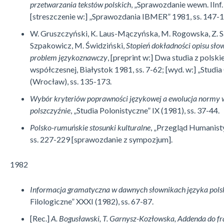
przetwarzania tekstów polskich
, „Sprawozdanie wewn. IInf
[streszczenie w:] „Sprawozdania IBMER” 1981, ss. 147-1
W. Gruszczyński, K. Laus-Mączyńska, M. Rogowska, Z. Sal
Szpakowicz, M. Świdziński,
Stopień dokładności opisu sł
problem językoznawczy
, [preprint w:] Dwa studia z polski
współczesnej, Białystok 1981, ss. 7-62; [wyd. w:] „Studi
(Wrocław), ss. 135-173.
Wybór kryteriów poprawności językowej a ewolucja normy 
polszczyźnie
, „Studia Polonistyczne” IX (1981), ss. 37-44.
Polsko-rumuńskie stosunki kulturalne
, „Przegląd Humanist
ss. 227-229 [sprawozdanie z sympozjum].
1982
Informacja gramatyczna w dawnych słownikach języka pols
Filologiczne” XXXI (1982), ss. 67-87.
[Rec.]
A. Bogusławski, T. Garnysz-Kozłowska, Addenda do fra