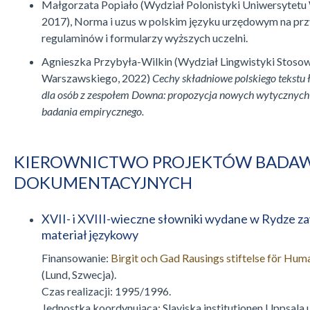
Małgorzata Popiało (Wydział Polonistyki Uniwersytetu
2017), Norma i uzus w polskim języku urzędowym na prz
regulaminów i formularzy wyższych uczelni.
Agnieszka Przybyła-Wilkin (Wydział Lingwistyki Stoso
Warszawskiego, 2022)
Cechy składniowe polskiego tekstu 
dla osób z zespołem Downa: propozycja nowych wytycznych
badania empirycznego.
KIEROWNICTWO PROJEKTÓW BADAW
DOKUMENTACYJNYCH
XVII- i XVIII-wieczne słowniki wydane w Rydze za
materiał językowy
Finansowanie:
Birgit och Gad Rausings stiftelse för Hum
(Lund, Szwecja).
Czas realizacji: 1995/1996.
Jednostka koordynująca: Slaviska institutionen Uppsala u