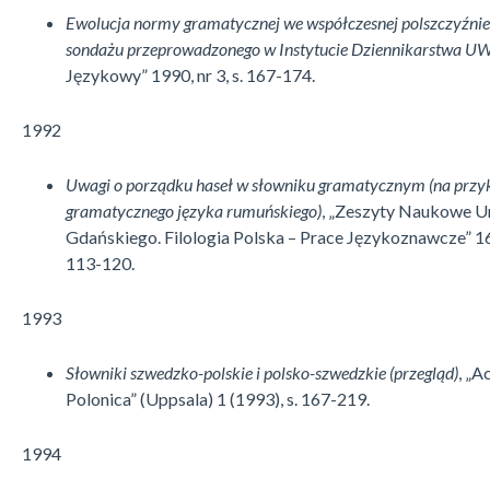
Ewolucja normy gramatycznej we współczesnej polszczyźnie 
sondażu prze­prowadzonego w Instytucie Dziennikarstwa U
Językowy” 1990, nr 3, s. 167-174.
1992
Uwagi o porządku haseł w słowniku gramatycznym (na przy
gramatycznego języka rumuńskiego)
, „Zeszyty Naukowe U
Gdańskiego. Filologia Polska – Prace Językoznawcze” 16,
113-120.
1993
Słowniki szwedzko-polskie i polsko-szwedzkie (przegląd)
, „A
Polonica” (Uppsala) 1 (1993), s. 167-219.
1994