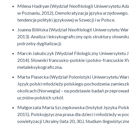
Milena Hadryan (Wydział Neofilologii Uniwersytetu A
w Poznaniu, 2012), Demokratyzacja języka urzędowego
tendencje polityki językowej w Szwecji i w Polsce.
Joanna Bilińska (Wydział Neofilologii Uniwersytetu Wa
2013). Analiza i leksykograficzny opis struktury słownik
potrzeby dygitalizacji.
Marcin Jakubczyk (Wydział Filologiczny Uniwersytetu J
2014). Słowniki francusko-polskie i polsko-francuskie XV
metaleksykograficzna.
Marta Piasecka (Wydział Polonistyki Uniwersytetu War
Język polski młodzieży polskiego pochodzenia zamieszka
okolicach (Norwegia) – na podstawie badań przeprowa
uczniów polskich szkół.
Małgorzata Maria Szczepkowska (Instytut Języka Pols
2015), Polskojęzyczna prasa dla dzieci i młodzieży w po
sowietyzacji Ukrainy (lata 20, 30.). Studium lingwistyczne