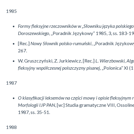
1985
Formy fleksyjne rzeczowników w
„Słowniku języka polskiego”
Doroszewskiego
, „Po­radnik Językowy” 1985, 3, ss. 183-19
[Rec.]
Nowy Słownik polsko-rumuński
, „Poradnik Językowy
267.
W. Gruszczyński, Z. Jurkiewicz, [Rec.]
L. Wierzbowski, Alg
fleksyjny wspó­ł­cze­s­nej polszczyzny pisanej
, „Polonica” XI (
1987
O klasyfikacji leksemów na części mowy i opisie fleksyjnym
Morfologii IJP PAN
, [w:] Studia gramatyczne VIII, Ossol
1987, ss. 35-51.
1988