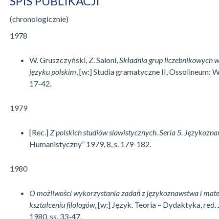
SPIS PUBLIKACJI
(chronologicznie)
1978
W. Gruszczyński, Z. Saloni,
Składnia grup liczebnikowych 
języku polskim
, [w:] Studia gramatyczne II, Ossolineum: 
17-42.
1979
[Rec.]
Z polskich studiów slawistycznych. Seria 5. Językozn
Humanistyczny” 1979, 8, s. 179-182.
1980
O możliwości wykorzystania zadań z językoznawstwa i mat
kształceniu filologów
, [w:] Język. Teoria – Dydaktyka, red. 
1980, ss. 33-47.