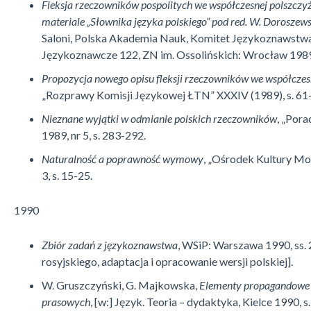
Fleksja rzeczowników pospolitych we współczesnej polszczyźn
materiale „Słow­ni­ka języka polskiego” pod red. W. Doroszew
Saloni, Polska Akademia Nauk, Komitet Językoznawstwa
Językoznawcze 122, ZN im. Ossolińskich: Wrocław 1989,
Propozycja nowego opisu fleksji rzeczowników we współczes
„Rozprawy Ko­mi­sji Językowej ŁTN” XXXIV (1989), s. 61
Nieznane wyjątki w odmianie polskich rzeczowników
, „Por
1989, nr 5, s. 283-292.
Naturalność a poprawność wymowy
, „Ośrodek Kultury Mo
3, s. 15-25.
1990
Zbiór zadań z językoznawstwa
, WSiP: Warszawa 1990, ss. 
rosyjskiego, ada­ptacja i opracowanie wersji polskiej].
W. Gruszczyński, G. Majkowska,
Elementy propagandowe 
prasowych
, [w:] Język. Teoria – dydaktyka, Kielce 1990, s