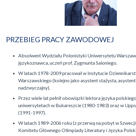
PRZEBIEG PRACY ZAWODOWEJ
Absolwent Wydziału Polonistyki Uniwersytetu Warszaw
językoznawca, uczeń prof. Zygmunta Saloniego.
W latach 1978-2009 pracował w Instytucie Dziennikars
Warszawskiego (kolejno jako asystent stażysta, asystent,
nadzwyczajny).
Przez wiele lat pełnił obowiązki lektora języka polskiego
uniwersytetach w Bukareszcie (1980-1983) oraz w Uppsa
(1991-1997).
W latach 1989-2006 roku (z przerwą na pobyt w Szwecji
Komitetu Głównego Olimpiady Literatury i Języka Polsk