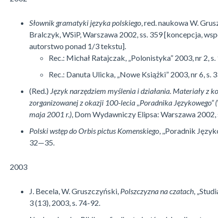
Słownik gramatyki języka polskiego
, red. naukowa W. Grusz
Bralczyk, WSiP, Warszawa 2002, ss. 359 [koncepcja, wsp
autorstwo ponad 1/3 tekstu].
Rec.: Michał Ratajczak, „Polonistyka” 2003, nr 2, s
Rec.: Danuta Ulicka, „Nowe Książki” 2003, nr 6, s. 3
(Red.)
Język narzędziem myślenia i działania. Materiały z ko
zorganizowanej z okazji 100-lecia ,,Poradnika Językowego
maja 2001 r.)
, Dom Wydawniczy Elipsa: Warszawa 2002, s
Polski wstęp do Orbis pictus Komenskiego
, ,,Poradnik Język
32—35.
2003
J. Becela, W. Gruszczyński,
Polszczyzna na czatach
, „Stu
3 (13), 2003, s. 74-92.