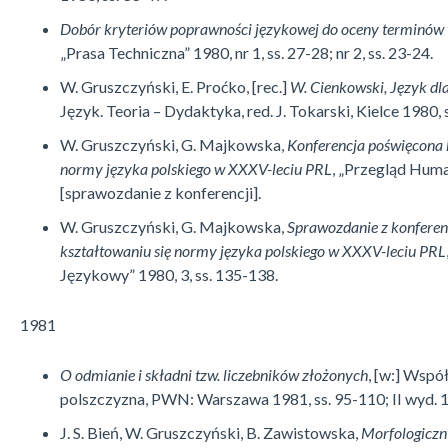
Dobór kryteriów poprawności językowej do oceny terminów 
„Prasa Techniczna” 1980, nr 1, ss. 27-28; nr 2, ss. 23-24.
W. Gruszczyński, E. Proćko, [rec.]
W. Cienkowski, Język dl
Język. Teoria – Dydaktyka, red. J. Tokarski, Kielce 1980, 
W. Gruszczyński, G. Majkowska,
Konferencja poświęcona 
normy języka polskiego w XXXV-leciu PRL
, „Przegląd Huma
[sprawozdanie z konferencji].
W. Gruszczyński, G. Majkowska,
Sprawozdanie z konferen
kształtowaniu się normy języka polskiego w XXXV-leciu PRL
Językowy” 1980, 3, ss. 135-138.
1981
O odmianie i składni tzw. liczebników złożonych
, [w:] Wspó
polszczyzna, PWN: Warszawa 1981, ss. 95-110; II wyd. 
J. S. Bień, W. Gruszczyński, B. Zawistowska,
Morfologiczn