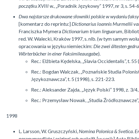
początku XVIII w.
, „Poradnik Językowy” 1997, nr 3, s. 54-6
Dwa najstarsze drukowane słowniki polskie w wydaniu fak
[komentarz do reprintu:]
Dictionarius Ioannis Murmellii v
Franciszka Mymera
Dictionarium trium linguarum
, Biblio
red. W. Walecki, Kraków 1997, s. nlb. (w tym samym wolu
opracowania w języku niemieckim:
Die zwei ältesten gedr
Wörterbücher in einer Faksimileausgabe
).
Rec.: Elżbieta Kędelska, „Slavia Occidentalis”, t. 55
Rec.: Bogdan Walczak, „Poznańskie Studia Polonist
Językoznawcza”, t. 5 (1998), s. 221-223.
Rec.: Aleksander Zajda, „Język Polski” 1998, z. 3/4,
Rec.: Przemysław Nowak, „Studia Źródłoznawcze”,
1998
L. Larsson, W. Gruszczyński,
Nomina Polonica & Svetica. E
paronymordlista i original och avskrift
, [w serii:] Acta Bibl