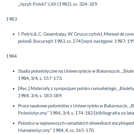
„Język Polski” LXII (1982), ss. 324-329.
1983
I. Petrică, C. Geambaşu, W. Gruszczyński,
Manual de conve
polonă
, Bucureşti 1983, ss. 274 [wyd. następne: 1987; 19
1984
Studia polonistyczne na Uniwersytecie w Bukareszcie
, „Biul
1984, 3/4, s. 157-173.
[Rec.]
Materiały z sympozjum polsko-rumuńskiego
, „Biule
1984, 3/4, s. 183-189.
Prace naukowe polonistów z Uniwersytetu w Bukareszcie
, „
Polonistyczny” 1984, 3/4, s. 174-182 [bibliografia za la
Polonica w najnowszych rumuńskich słownikach encyklope
Humanis­ty­cz­ny” 1984, 4, ss. 165-170.