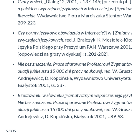
Czaty w sieci
, ,,Dialog” 2, 2001, s. 137-145; [przedruk pt.:]
o polskich zwyczajach językowych w Internecie
, [w:]
Spotkan
literackie
, Wydawnictwo Piotra Marciszuka Stentor: War
209-223.
Czy normy językowe obowiązują w Internecie?
[w:]
Zmiany w
zwyczajach językowych
, red. J. Bralczyk, K. Mosiołek-Kł
Języka Polskiego przy Prezydium PAN, Warszawa 2001,
[odpowiedzi na głosy w dyskusji: s. 201-202].
Nie bez znaczenia. Prace ofiarowane Profesorowi Zygmunto
okazji jubileuszu 15 000 dni pracy naukowej
, red. W. Grusz
Andrejewicz, D. Kopcińska, Wydawnictwo Uniwersytetu
Białystok 2001, ss. 337.
Rzeczowniki w słowniku gramatycznym współczesnego język
Nie bez znaczenia. Prace ofiarowane Profesorowi Zygmunto
okazji jubileuszu 15 000 dni pracy naukowej
, red. W. Grusz
Andrejewicz, D. Kopcińska, Białystok 2001, s. 89-98.
2002