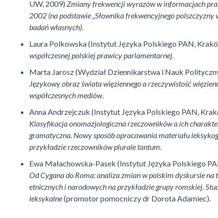
UW, 2009)
Zmiany frekwencji wyrazów w informacjach pra
2002 (na podstawie „Słownika frekwencyjnego polszczyzny w
badań własnych)
.
Laura Polkowska (Instytut Języka Polskiego PAN, Krak
współczesnej polskiej prawicy parlamentarnej
.
Marta Jarosz (Wydział Dziennikarstwa i Nauk Politycz
Językowy obraz świata więziennego a rzeczywistość więzien
współczesnych mediów
.
Anna Andrzejczuk (Instytut Języka Polskiego PAN, Kra
Klasyfikacja onomazjologiczna rzeczowników a ich charakt
gramatyczna. Nowy sposób opracowania materiału leksykog
przykładzie rzeczowników plurale tantum
.
Ewa Małachowska-Pasek (Instytut Języka Polskiego PA
Od Cygana do Roma: analiza zmian w polskim dyskursie na 
etnicznych i narodowych na przykładzie grupy romskiej. St
leksykalne
(promotor pomocniczy dr Dorota Adamiec).