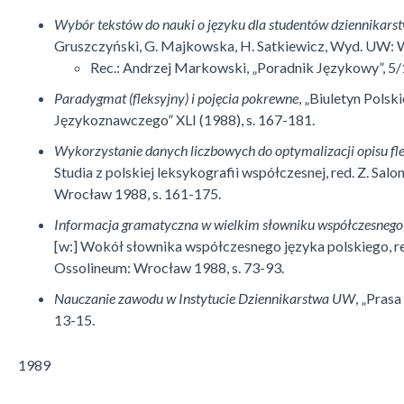
Wybór tekstów do nauki o języku dla studentów dziennikars
Gruszczyński, G. Maj­ko­wska, H. Satkiewicz, Wyd. UW:
Rec.: Andrzej Markowski, „Poradnik Językowy”, 5/
Paradygmat (fleksyjny) i pojęcia pokrewne
, „Biuletyn Pols
Języko­znaw­cze­go” XLI (1988), s. 167-181.
Wykorzystanie danych liczbowych do optymalizacji opisu flek
Studia z polskiej le­ksykografii współczesnej, red. Z. Salo
Wrocław 1988, s. 161-175.
Informacja gramatyczna w wielkim słowniku współczesnego 
[w:] Wokół sło­w­nika współczesnego języka polskiego, re
Ossolineum: Wrocław 1988, s. 73-93.
Nauczanie zawodu w Instytucie Dziennikarstwa UW
, „Prasa
13-15.
1989