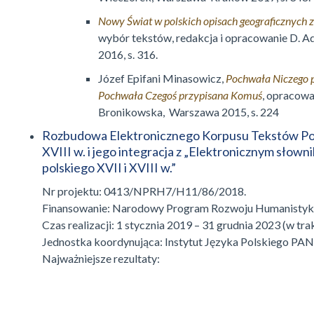
Nowy Świat w polskich opisach geograficznych z
wybór tekstów, redakcja i opracowanie D. 
2016, s. 316.
Józef Epifani Minasowicz,
Pochwała Niczego 
Pochwała Czegoś przypisana Komuś
, opracowan
Bronikowska, Warszawa 2015, s. 224
Rozbudowa Elektronicznego Korpusu Tekstów Pols
XVIII w. i jego integracja z „Elektronicznym słown
polskiego XVII i XVIII w.”
Nr projektu: 0413/NPRH7/H11/86/2018.
Finansowanie: Narodowy Program Rozwoju Humanistyki
Czas realizacji: 1 stycznia 2019 – 31 grudnia 2023 (w trakc
Jednostka koordynująca: Instytut Języka Polskiego PAN
Najważniejsze rezultaty: