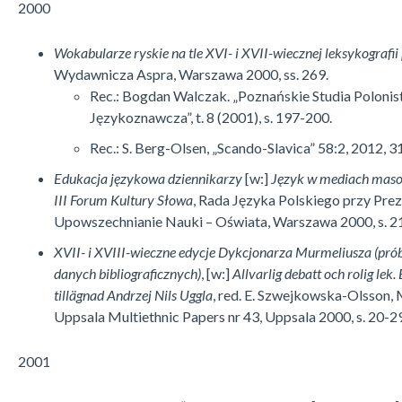
2000
Wokabularze ryskie na tle XVI- i XVII-wiecznej leksykografii 
Wydawnicza Aspra, Warszawa 2000, ss. 269.
Rec.: Bogdan Walczak. „Poznańskie Studia Polonist
Językoznawcza”, t. 8 (2001), s. 197-200.
Rec.: S. Berg-Olsen, „Scando-Slavica” 58:2, 2012, 
Edukacja językowa dziennikarzy
[w:]
Język w mediach maso
III Forum Kul­tu­ry Słowa
, Rada Języka Polskiego przy Pr
Upowszechnianie Nauki – Oświata, Warszawa 2000, s. 2
XVII- i XVIII-wieczne edycje Dykcjonarza Murmeliusza (prób
danych biblio­gra­ficznych)
, [w:]
Allvarlig debatt och rolig lek. 
tillägnad Andrzej Nils Uggla
, red. E. Szwejkowska-Olsson, M
Uppsala Multiethnic Papers nr 43, Uppsala 2000, s. 20-2
2001