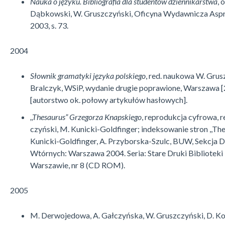
Nauka o języku. Bibliografia dla studentów dziennikarstwa
, 
Dąbkowski, W. Gruszczyński, Oficyna Wydawnicza Asp
2003, s. 73.
2004
Słownik gramatyki języka polskiego
, red. naukowa W. Grusz
Bralczyk, WSiP, wy­da­nie drugie poprawione, Warszawa [
[autorstwo ok. połowy artykułów hasłowych].
,,Thesaurus” Grzegorza Knapskiego
, reprodukcja cyfrowa, r
czyński, M. Kunicki-Goldfinger; indeksowanie stron ,,Th
Kunicki-Gold­finger, A. Przyborska-Szulc, BUW, Sekcj
Wtórnych: Warszawa 2004. Seria: Stare Druki Biblioteki
Warszawie, nr 8 (CD ROM).
2005
M. Derwojedowa, A. Gałczyńska, W. Gruszczyński, D. Kop