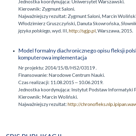
Jednostka koordynująca: Uniwersytet Warszawski.
Kierownik: Zygmunt Saloni.
Najważniejszy rezultat: Zygmunt Saloni, Marcin Wolińsk
Włodzimierz Gruszczyński, Danuta Skowrońska,
Słowni
języka polskiego
, wyd. III,
http://sgjp.pl
, Warszawa, 2015.
Model formalny diachronicznego opisu fleksji polsk
komputerowa implementacja
Nr projektu: 2014/15/B/HS2/03119 .
Finansowanie: Narodowe Centrum Nauki.
Czas realizacji: 11.08.2015 ‒ 10.06.2019.
Jednostka koordynująca: Instytut Podstaw Informatyki 
Kierownik: Marcin Woliński.
Najważniejszy rezultat:
http://chronofleks.nlp.ipipan.waw