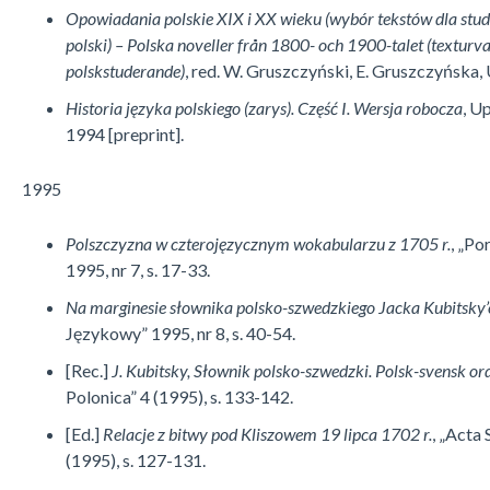
Opowiadania polskie XIX i XX wieku (wybór tekstów dla stud
polski) – Polska noveller från 1800- och 1900-talet (texturva
polskstuderande)
, red. W. Gruszczyński, E. Gruszczyńska,
Historia języka polskiego (zarys). Część I. Wersja robocza
, U
1994 [pre­print].
1995
Polszczyzna w czterojęzycznym wokabularzu z 1705 r.
, „P
1995, nr 7, s. 17-33.
Na marginesie słownika polsko-szwedzkiego Jacka Kubitsky’
Językowy” 1995, nr 8, s. 40-54.
[Rec.]
J. Kubitsky, Słownik polsko-szwedzki. Polsk-svensk o
Polonica” 4 (1995), s. 133-142.
[Ed.]
Relacje z bitwy pod Kliszowem 19 lipca 1702 r.
, „Acta
(1995), s. 127-131.