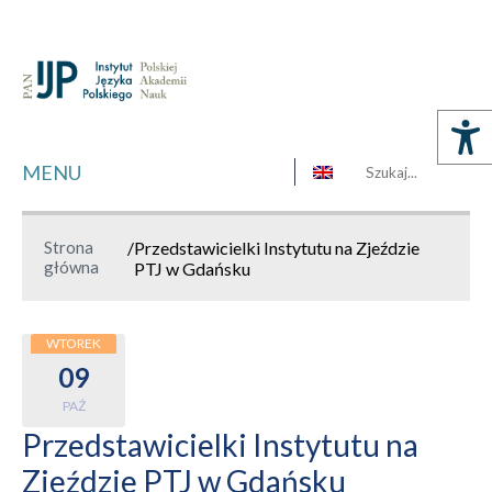
MENU
Strona
/
Przedstawicielki Instytutu na Zjeździe
główna
PTJ w Gdańsku
WTOREK
09
PAŹ
Przedstawicielki Instytutu na
Zjeździe PTJ w Gdańsku