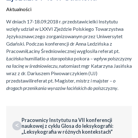
Aktualności
W dniach 17-18.09.2018 r. przedstawicielki Instytutu
wzięły udział w LXXVI Zjeździe Polskiego Towarzystwa
Językoznawczego zorganizowanym przez Uniwersytet
Gdański. Podczas konferencji dr Anna Ledzińska z
PracowniŁaciny Średniowiecznej wygłosiła referat pt.
Łacińska
humiliatio
a staropolska
pokora
– wpływ polszczyzny
na łacinę w średniowieczu
, natomiast mgr Katarzyna Jasińska
wraz z dr. Dariuszem Piwowarczykiem (UJ)
przedstawilireferat pt. Magister
,
mistrz
i
majster
– o
drogach przenikania wyrazów łacińskich do polszczyzny
.
Pracownicy Instytutu na VII konferencji
<
naukowej z cyklu Glosa do leksykografii:
„Leksykografia w różnych kontekstach”