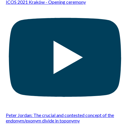
ICOS 2021 Kraków - Opening ceremony
Peter Jordan: The crucial and contested concept of the
endonym/exonym divide in toponymy