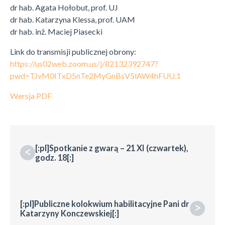
dr hab. Agata Hołobut, prof. UJ
dr hab. Katarzyna Klessa, prof. UAM
dr hab. inż. Maciej Piasecki
Link do transmisji publicznej obrony:
https://us02web.zoom.us/j/82132392747?
pwd=TJvM0ITxD5nTe2MyGnBsV5lAW4hFUU.1
Wersja PDF
[:pl]Spotkanie z gwarą – 21 XI (czwartek),
<
godz. 18[:]
[:pl]Publiczne kolokwium habilitacyjne Pani dr
>
Katarzyny Konczewskiej[:]