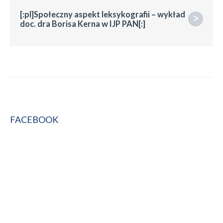
[:pl]Społeczny aspekt leksykografii – wykład
>
doc. dra Borisa Kerna w IJP PAN[:]
FACEBOOK